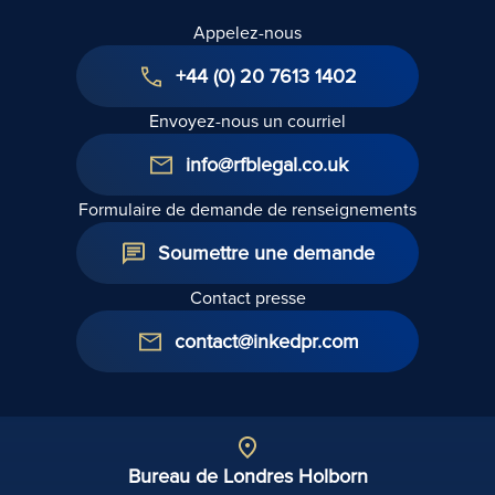
votre
entrée en
Appelez-nous
fournisseur
vigueur le
d'énergie ou
1er juillet
+44 (0) 20 7613 1402
de services
2025
publics ?
Envoyez-nous un courriel
info@rfblegal.co.uk
Formulaire de demande de renseignements
Soumettre une demande
Contact presse
contact@inkedpr.com
Bureau de Londres Holborn