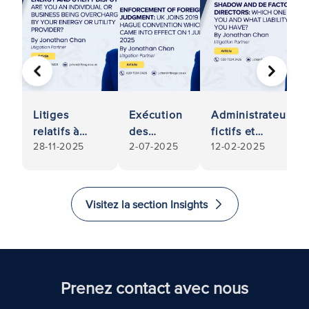
PRÉCÉDENT
SUIVA
Litiges
Exécution
Administrateurs
relatifs à
des
fictifs et
28-11-2025
2-07-2025
12-02-2025
l'énergie et
jugements
administrateurs
aux services
étrangers :
de fait : Lequel
publics :
Le
êtes-vous et
Êtes-vous un
Royaume-
quelle est votre
Visitez la section Insights
particulier ou
Uni adhère
responsabilité ?
une
à la
entreprise
convention
victime d'une
de La Haye
surfacturation
de 2019
Prenez contact avec nous
de la part de
qui est