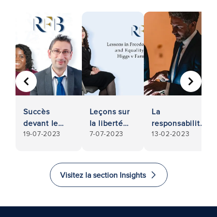
PRÉCÉDENT
SUIVA
Succès
Leçons sur
La
devant le
la liberté
responsabilité
19-07-2023
7-07-2023
13-02-2023
tribunal du
d'expression
limitée en péril
travail :
et les lois
: La
Licenciement
sur l'égalité
responsabilité
injuste et
des
Visitez la section Insights
injustifié
administrateurs
devant la Cour
suprême