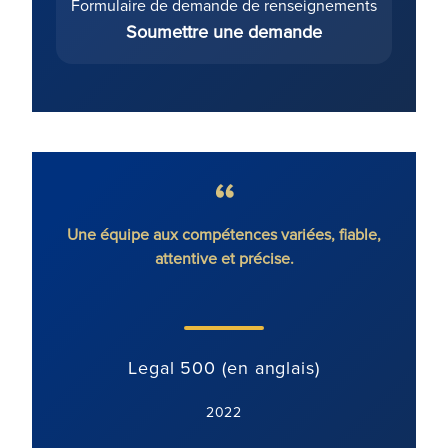
Formulaire de demande de renseignements
Soumettre une demande
Une équipe aux compétences variées, fiable,
Très a
attentive et précise.
dis
doss
dossi
m'a pe
Legal 500 (en anglais)
2022