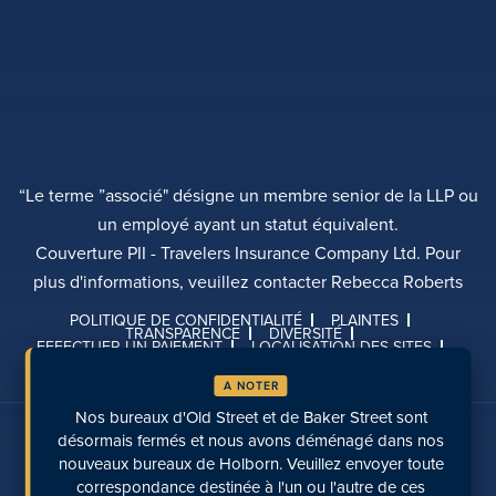
“Le terme ”associé" désigne un membre senior de la LLP ou
un employé ayant un statut équivalent.
Couverture PII - Travelers Insurance Company Ltd. Pour
plus d'informations, veuillez contacter Rebecca Roberts
POLITIQUE DE CONFIDENTIALITÉ
PLAINTES
TRANSPARENCE
DIVERSITÉ
EFFECTUER UN PAIEMENT
LOCALISATION DES SITES
PAGES RÉCENTES
A NOTER
Nos bureaux d'Old Street et de Baker Street sont
Parlez-nous sur les médias sociaux
désormais fermés et nous avons déménagé dans nos
nouveaux bureaux de Holborn. Veuillez envoyer toute
correspondance destinée à l'un ou l'autre de ces