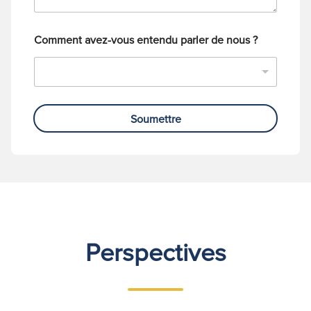
o
n
e
Comment avez-vous entendu parler de nous ?
Soumettre
Perspectives