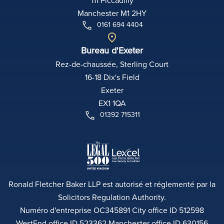
111 Piccadilly
Manchester M1 2HY
0161 694 4404
Bureau d'Exeter
Rez-de-chaussée, Sterling Court
16-18 Dix's Field
Exeter
EX1 1QA
01392 715311
Ronald Fletcher Baker LLP est autorisé et réglementé par la
Solicitors Regulation Authority.
Numéro d'entreprise OC345891 City office ID 512598
WestEnd office ID 523362 Manchester office ID 630156