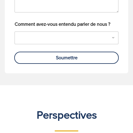
h
o
n
e
Comment avez-vous entendu parler de nous ?
Soumettre
Perspectives