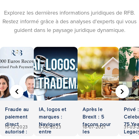
Explorez les dernières informations juridiques de RFB.
Restez informé grâce à des analyses d'experts qui vous
guident dans le paysage juridique dynamique.
PRÉCÉDENT
SUIVA
Fraude au
IA, logos et
Après le
Privé :
paiement
marques :
Brexit : 5
Celeb
direct
Naviguer
façons pour
75 Yea
15-12-2023
6-06-2023
18-07-2021
31-03-
autorisé :
entre
les
Legac
500 000
propriété et
investisseurs
Access