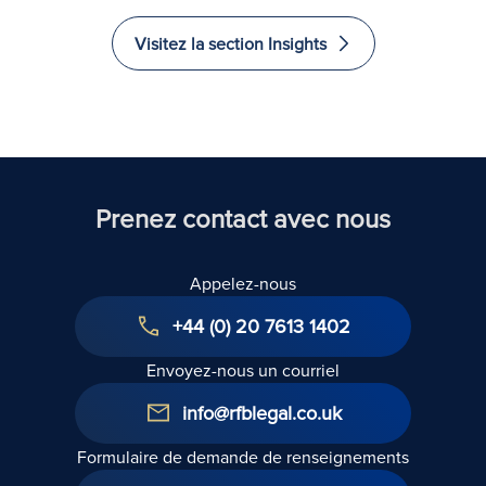
euros
responsabilité
d'investir et
and
Visitez la section Insights
récupérés
d'immigrer
Excel
au
in La
Royaume-
Uni
Prenez contact avec nous
Appelez-nous
+44 (0) 20 7613 1402
Envoyez-nous un courriel
info@rfblegal.co.uk
Formulaire de demande de renseignements