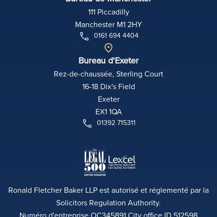
111 Piccadilly
Manchester M1 2HY
0161 694 4404
Bureau d'Exeter
Rez-de-chaussée, Sterling Court
16-18 Dix's Field
Exeter
EX1 1QA
01392 715311
Ronald Fletcher Baker LLP est autorisé et réglementé par la
Solicitors Regulation Authority.
Numéro d'entreprise OC345891 City office ID 512598