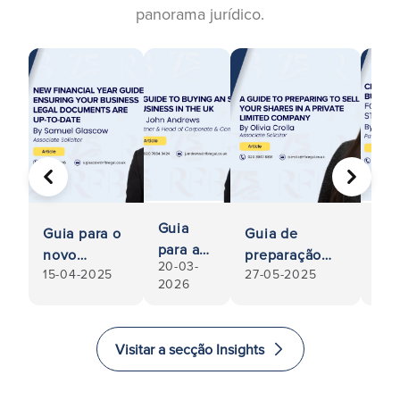
panorama jurídico.
ANTERIOR
SEGUIN
Guia
Guia para o
Guia de
Esc
para a
novo
preparação
est
20-03-
compra
15-04-2025
27-05-2025
20-
exercício
para a venda
emp
2026
de uma
financeiro:
das acções de
cor
empresa
Garantir que
uma
Gui
PME no
os
sociedade
Emp
Visitar a secção Insights
Reino
documentos
anónima,
e S
Unido
legais da
especialmente
em