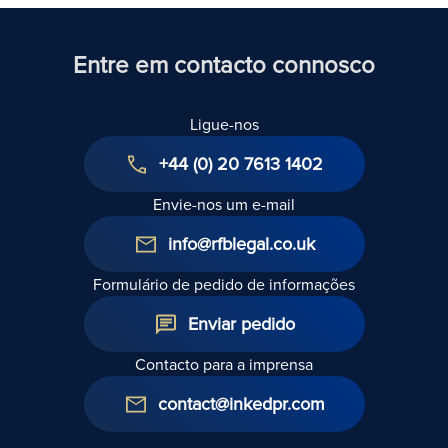
sua
quando se
Ing
empresa
pensa em
estão
vender acções
Entre em contacto connosco
actualizados
Ligue-nos
+44 (0) 20 7613 1402
Envie-nos um e-mail
info@rfblegal.co.uk
Formulário de pedido de informações
Enviar pedido
Contacto para a imprensa
contact@inkedpr.com