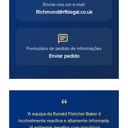
Enviar-nos um e-mail
Richmond@rfblegal.co.uk
Formulário de pedido de informações
Enviar pedido
‘A equipa da Ronald Fletcher Baker é
‘A f
incrivelmente reactiva e altamente informada.
todos
Já enfrentei desafios com inquilinos
um ad