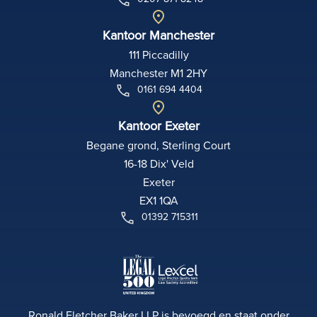
Kantoor Manchester
111 Piccadilly
Manchester M1 2HY
0161 694 4404
Kantoor Exeter
Begane grond, Sterling Court
16-18 Dix' Veld
Exeter
EX1 1QA
01392 715311
Ronald Fletcher Baker LLP is bevoegd en staat onder