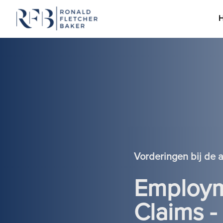
Ga naar de inhoud
Vorderingen bij de 
Employm
Claims - 