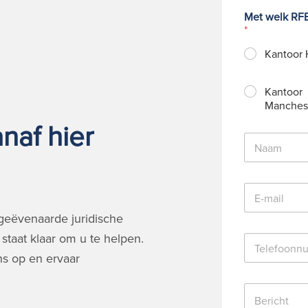
Met welk RFB
*
Kantoor 
Kantoor
Manches
naf hier
N
a
a
m
E
*
-
m
geëvenaarde juridische
a
staat klaar om u te helpen.
T
i
e
l
s op en ervaar
l
*
e
B
f
e
o