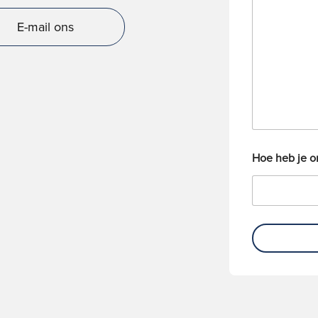
r
o
i
n
E-mail ons
c
n
h
u
t
m
m
e
r
Hoe heb je 