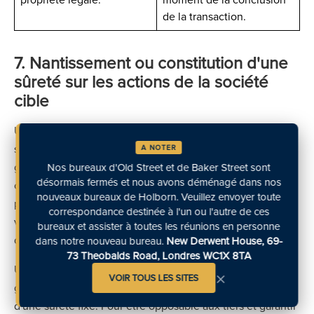
de la transaction.
7. Nantissement ou constitution d'une
sûreté sur les actions de la société
cible
Un nantissement d'actions — officiellement, une sûreté
sur les actions — consiste pour l'acquéreur à constituer en
A NOTER
garantie, au profit du cédant, les actions de la société
Nos bureaux d'Old Street et de Baker Street sont
désormais fermés et nous avons déménagé dans nos
cible acquise. Si l'acquéreur manque à ses obligations de
nouveaux bureaux de Holborn. Veuillez envoyer toute
paiement de la contrepartie différée, le cédant peut faire
correspondance destinée à l'un ou l'autre de ces
valoir le nantissement et soit récupérer la propriété légale
bureaux et assister à toutes les réunions en personne
des actions, soit les vendre à un tiers.
dans notre nouveau bureau.
New Derwent House, 69-
73 Theobalds Road, Londres WC1X 8TA
Une sûreté sur les actions d'une société privée prend
×
VOIR TOUS LES SITES
généralement la forme d'une hypothèque en équité ou
d'une sûreté fixe. Pour être opposable aux tiers et garantir