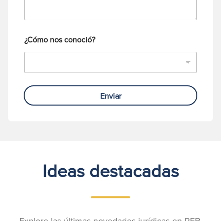
o
*
n
o
¿Cómo nos conoció?
Enviar
Ideas destacadas
Explore las últimas novedades jurídicas en RFB.