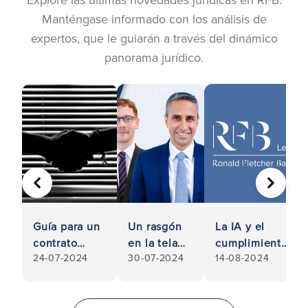
Manténgase informado con los análisis de
expertos, que le guiarán a través del dinámico
panorama jurídico.
ANTERIOR
SIGUIE
Guía para un
Un rasgón
La IA y el
contrato
en la tela
cumplimiento
24-07-2024
30-07-2024
14-08-2024
ejecutable:
de la ropa:
de la
cómo
La RFB
legislación
asegurarse
consigue
sobre