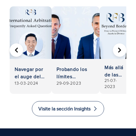
ANTERIOR
SIGUIE
Más allá
Navegar por
Probando los
de las
el auge del
límites
21-07-
fronteras:
13-03-2024
29-09-2023
arbitraje
jurisdiccionales:
2023
Cómo
internacional:
Diagnosticando
proteger
Preguntas
la CPR 6.33(2B)
los
frecuentes
(b) en Pantheon
Visite la sección Insights
activos
v Co-
offshore
Diagnostics
en el
divorcio