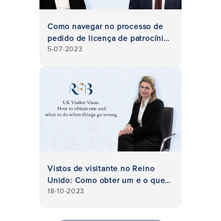
Como navegar no processo de
pedido de licença de patrocínio
5-07-2023
no Reino Unido
Vistos de visitante no Reino
Unido: Como obter um e o que
18-10-2023
fazer quando as coisas correm
mal