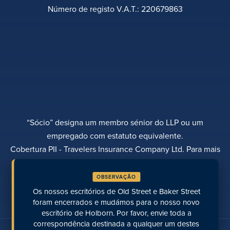
Número de registo V.A.T.: 220679863
“Sócio” designa um membro sénior do LLP ou um
empregado com estatuto equivalente.
Cobertura PII - Travelers Insurance Company Ltd. Para mais
informações, contactar Rebecca Roberts
OBSERVAÇÃO
POLÍTICA DE PRIVACIDADE
QUEIXAS
TRANSPARÊNCIA
DIVERSIDADE
Os nossos escritórios de Old Street e Baker Street
EFETUAR UM PAGAMENTO
LOCALIZAÇÕES
PÁGINAS RECENTES
foram encerrados e mudámos para o nosso novo
escritório de Holborn. Por favor, envie toda a
correspondência destinada a qualquer um destes