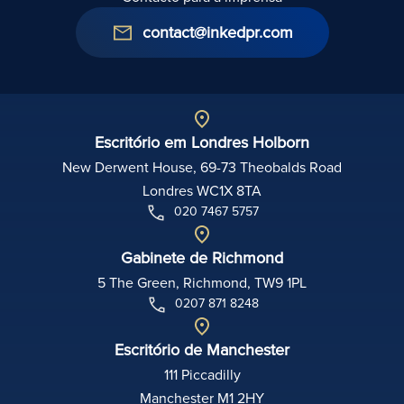
contact@inkedpr.com
Escritório em Londres Holborn
New Derwent House, 69-73 Theobalds Road
Londres WC1X 8TA
020 7467 5757
Gabinete de Richmond
5 The Green, Richmond, TW9 1PL
0207 871 8248
Escritório de Manchester
111 Piccadilly
Manchester M1 2HY