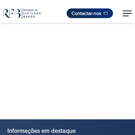
Contactar-nos
Saltar para o conteúdo
Informações em destaque