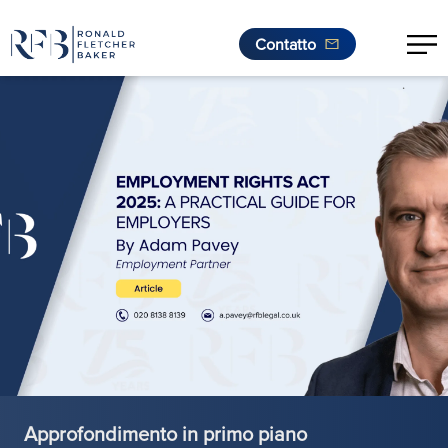
Contatto
.
Vai al contenuto
Approfondimento in primo piano