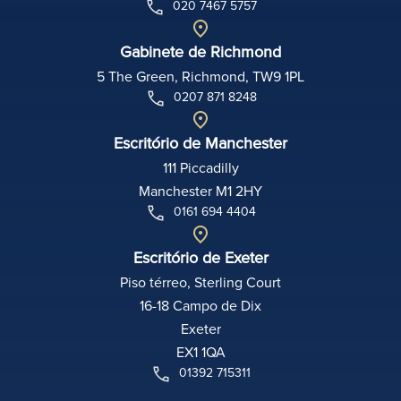
020 7467 5757
Gabinete de Richmond
5 The Green, Richmond, TW9 1PL
0207 871 8248
Escritório de Manchester
111 Piccadilly
Manchester M1 2HY
0161 694 4404
Escritório de Exeter
Piso térreo, Sterling Court
16-18 Campo de Dix
Exeter
EX1 1QA
01392 715311