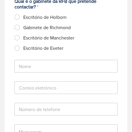
Qual é o gabinete da RFB que pretende
contactar?
*
Escritório de Holborn
Gabinete de Richmond
Escritório de Manchester
Escritório de Exeter
N
o
m
e
C
*
o
r
r
N
e
ú
i
m
o
e
e
M
r
l