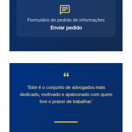
Formulário de pedido de informações
Enviar pedido
ico sem
‘Este é o conjunto de advogados mais
'Ron
’
dedicado, motivado e apaixonado com quem
cont
tive o prazer de trabalhar.’
extre
o cl
moti