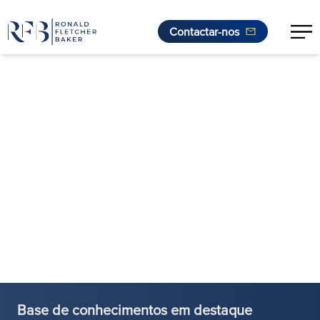
Contactar-nos
Saltar para o conteúdo
Base de conhecimentos em destaque