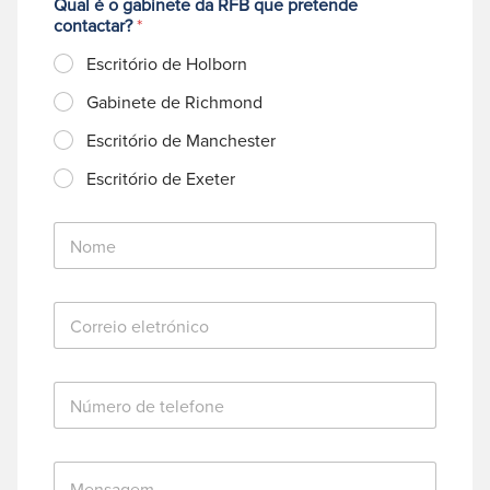
Qual é o gabinete da RFB que pretende
contactar?
*
Escritório de Holborn
Gabinete de Richmond
Escritório de Manchester
Escritório de Exeter
N
o
m
e
C
*
o
r
r
N
e
ú
i
m
o
e
e
M
r
l