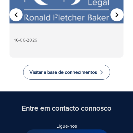
ANTERIOR
SEGUIN
16-06-2026
16
Visitar a base de conhecimentos
Entre em contacto connosco
Ligue-nos