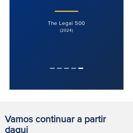
jurí
l
The Legal 500
(2024)
Vamos continuar a partir
daqui