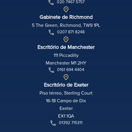
020 7467 5757
Gabinete de Richmond
5 The Green, Richmond, TW9 1PL
0207 871 8248
Escritório de Manchester
111 Piccadilly
Manchester M1 2HY
0161 694 4404
Escritório de Exeter
Piso térreo, Sterling Court
16-18 Campo de Dix
Exeter
EX1 1QA
01392 715311