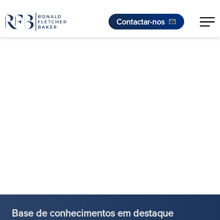
Contactar-nos
Saltar para o conteúdo
Base de conhecimentos em destaque