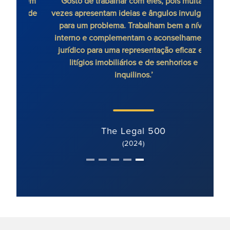
é bem
Gosto de trabalhar com eles, pois muitas
da de
vezes apresentam ideias e ângulos invulgares
para um problema. Trabalham bem a nível
interno e complementam o aconselhamento
jurídico para uma representação eficaz em
litígios imobiliários e de senhorios e
inquilinos.’
The Legal 500
(2024)