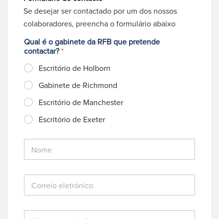
Se desejar ser contactado por um dos nossos
colaboradores, preencha o formulário abaixo
Qual é o gabinete da RFB que pretende
contactar?
*
Escritório de Holborn
Gabinete de Richmond
Escritório de Manchester
Escritório de Exeter
N
o
m
e
C
*
o
r
r
N
e