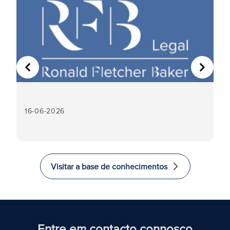
ANTERIOR
SEGUIN
16-06-2026
16
Visitar a base de conhecimentos
Entre em contacto connosco