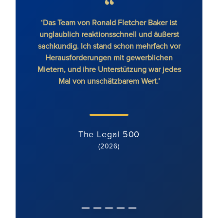
‘Das Team von Ronald Fletcher Baker ist
‘Die 
unglaublich reaktionsschnell und äußerst
auf al
sachkundig. Ich stand schon mehrfach vor
RFB b
Herausforderungen mit gewerblichen
Mietern, und ihre Unterstützung war jedes
Mal von unschätzbarem Wert.’
The Legal 500
(2026)