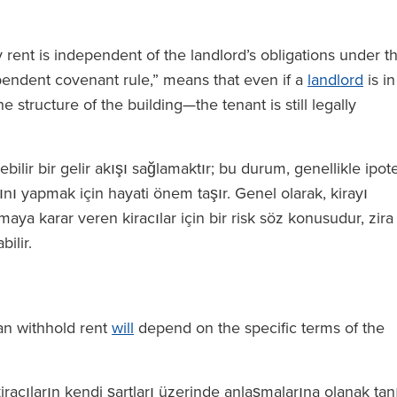
ay rent is independent of the landlord’s obligations under t
dependent covenant rule,” means that even if a
landlord
is in
e structure of the building—the tenant is still legally
bilir bir gelir akışı sağlamaktır; bu durum, genellikle ipot
ı yapmak için hayati önem taşır. Genel olarak, kirayı
ya karar veren kiracılar için bir risk söz konusudur, zira
bilir.
an withhold rent
will
depend on the specific terms of the
racıların kendi şartları üzerinde anlaşmalarına olanak tan