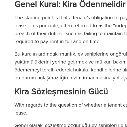
Genel Kural: Kira Ödenmelidir
The starting point is that a tenant’s obligation to p
lease. This principle, often referred to as the “in
breach of their duties—such as failing to maintain th
required to pay rent in full and on time.
Bu kuralın ardındaki mantık, ev sahiplerine öngörüle
yükümlülüklerini yerine getirmek ve mülkün bakımın
ödememeyi tercih ederek hukuku kendi ellerine alma
bu durum anlaşmazlığın hızla tırmanmasına yol aça
Kira Sözleşmesinin Gücü
With regards to the question of whether a tenant c
lease.
Genel olarak, sözleşme özgürlüğü ev sahipleri ile ki