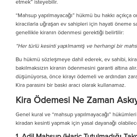
etmek” isteyebilir.
“Mahsup yapılmayacağı” hükmü bu hakkı açıkça ort
kiracılarla uğraşan ev sahipleri için hayati öneme s
genellikle kiranın ödenmesi gerektiği belirtilir:
“Her türlü kesinti yapılmamış ve herhangi bir mahs
Bu hükmü sözleşmeye dahil ederek, ev sahibi, kirac
bakılmaksızın kiranın ödenmesini garanti altına alı
düşünüyorsa, önce kirayı ödemeli ve ardından zararı
Kira parasını bir baskı aracı olarak kullanamaz.
Kira Ödemesi Ne Zaman Askıya
Genel kural ve “mahsup yapılmayacağı” hükümleri v
kiradan kesinti yapmak için yasal dayanağı olabilec
1. Adil Mahsup (Hariç Tutulmadığı Tak