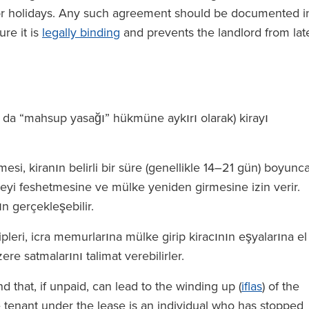
 or holidays. Any such agreement should be documented i
ure it is
legally binding
and prevents the landlord from lat
ya da “mahsup yasağı” hükmüne aykırı olarak) kirayı
si, kiranın belirli bir süre (genellikle 14–21 gün) boyunc
i feshetmesine ve mülke yeniden girmesine izin verir.
n gerçekleşebilir.
pleri, icra memurlarına mülke girip kiracının eşyalarına el
re satmalarını talimat verebilirler.
 that, if unpaid, can lead to the winding up (
iflas
) of the
 tenant under the lease is an individual who has stopped