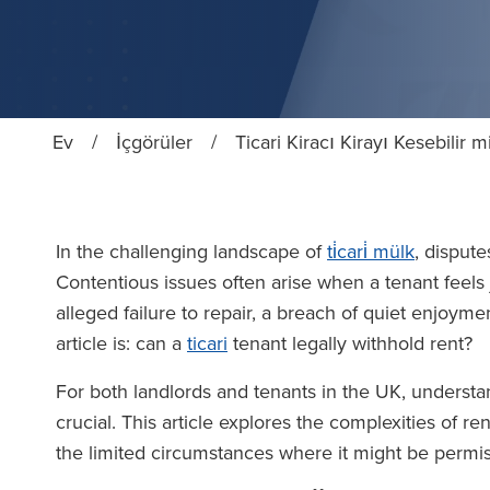
Ev
/
İçgörüler
/
Ticari Kiracı Kirayı Kesebilir 
In the challenging landscape of
ti̇cari̇ mülk
, disput
Contentious issues often arise when a tenant feels j
alleged failure to repair, a breach of quiet enjoyme
article is: can a
ticari
tenant legally withhold rent?
For both landlords and tenants in the UK, underst
crucial. This article explores the complexities of r
the limited circumstances where it might be permis