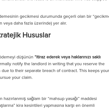
demesinin gecikmesi durumunda geçerli olan bir “gecikm
an veya daha fazla üzerinde) yer alır.
tratejik Hususlar
, ödemeyi düşünün
“itiraz ederek veya haklarınızı saklı
ally notify the landlord in writing that you reserve the
n due to their separate breach of contract. This keeps you
ursue your claim.
dan hazırlanmış sağlam bir “mahsup yasağı” maddesi
larına” kira kesintileri yapmasına karşı en önemli