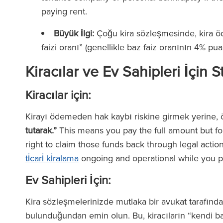
paying rent.
Büyük İlgi:
Çoğu kira sözleşmesinde, kira ö
faizi oranı” (genellikle baz faiz oranının 4% pu
Kiracılar ve Ev Sahipleri İçin S
Kiracılar için:
Kirayı ödemeden hak kaybı riskine girmek yerine
tutarak.”
This means you pay the full amount but form
right to claim those funds back through legal actio
ti̇cari̇ ki̇ralama
ongoing and operational while you p
Ev Sahipleri İçin:
Kira sözleşmelerinizde mutlaka bir avukat tarafın
bulunduğundan emin olun. Bu, kiracıların “kendi baş