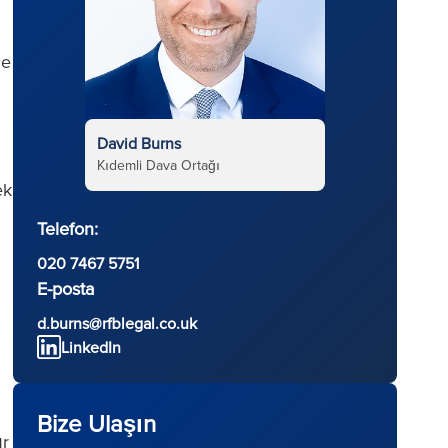
he
David Burns
Kıdemli Dava Ortağı
ek
Telefon:
020 7467 5751
E-posta
d.burns@rfblegal.co.uk
LinkedIn
Bize Ulaşın
ır