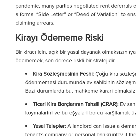
pandemic, many parties negotiated rent deferrals
a formal “Side Letter” or “Deed of Variation” to ens
claiming arrears.
Kirayı Ödememe Riski
Bir kiracı için, açık bir yasal dayanak olmaksızın (
ödememek, son derece riskli bir stratejidir.
Kira Sözleşmesinin Feshi:
Çoğu kira sözleşme
ödenmemesi durumunda ev sahibinin sözleşmey
Bazı durumlarda bu, mahkeme kararı olmaksızı
Ticari Kira Borçlarının Tahsili (CRAR):
Ev sahi
koymalarını ve bu eşyaları borcu karşılamak üze
Yasal Talepler:
A landlord can issue a demand
tenant’s company or personal bankruptcy if the