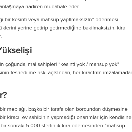
ir anlaşmaya nadiren müdahale eder.
gi bir kesinti veya mahsup yapılmaksızın” ödenmesi
lüklerini yerine getirip getirmediğine bakılmaksızın, kira
r.
ükselişi
inin çoğunda, mal sahipleri “kesinti yok / mahsup yok”
sinin feshedilme riski açısından, her kiracının imzalamada
r?
bir meblağı, başka bir tarafa olan borcundan düşmesine
 bir kiracı, ev sahibinin yapmadığı onarımlar için kendisine
 bir sonraki 5.000 sterlinlik kira ödemesinden “mahsup