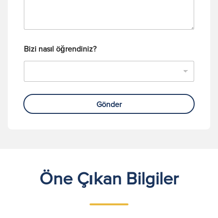
a
s
ı
Bizi nasıl öğrendiniz?
Gönder
Öne Çıkan Bilgiler