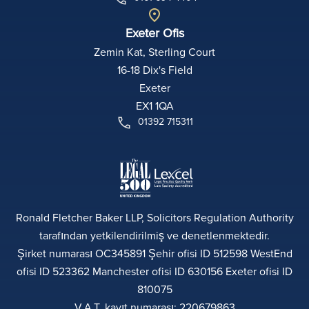
Exeter Ofis
Zemin Kat, Sterling Court
16-18 Dix's Field
Exeter
EX1 1QA
01392 715311
Ronald Fletcher Baker LLP, Solicitors Regulation Authority
tarafından yetkilendirilmiş ve denetlenmektedir.
Şirket numarası OC345891 Şehir ofisi ID 512598 WestEnd
ofisi ID 523362 Manchester ofisi ID 630156 Exeter ofisi ID
810075
V.A.T. kayıt numarası: 220679863