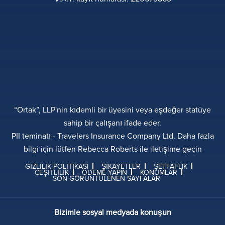
“Ortak”, LLP'nin kıdemli bir üyesini veya eşdeğer statüye
sahip bir çalışanı ifade eder.
PII teminatı - Travelers Insurance Company Ltd. Daha fazla
bilgi için lütfen Rebecca Roberts ile iletişime geçin
GIZLILIK POLITIKASI
ŞIKAYETLER
ŞEFFAFLIK
ÇEŞITLILIK
ÖDEME YAPIN
KONUMLAR
SON GÖRÜNTÜLENEN SAYFALAR
Bizimle sosyal medyada konuşun