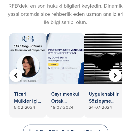
RFB'deki en son hukuki bilgileri keşfedin. Dinamik
yasal ortamda size rehberlik eden uzman analizleri
ile bilgi sahibi olun.
ÖNCEKI
SONRA
Ticari
Gayrimenkul
Uygulanabilir
Mülkler için
Ortak
Sözleşme
5-02-2024
18-07-2024
24-07-2024
EKB
Girişimleri -
Rehberi: İş
Yönetmeliği
Temel
Sözleşmenizin
(2025)
Hususlar
Yasal Olarak
(Kılavuz)
Bağlayıcı