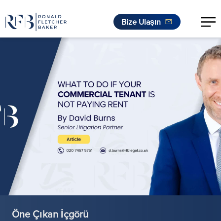
Bize Ulaşın
İçeriğe geç
Öne Çıkan İçgörü