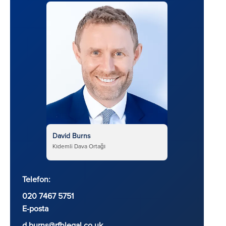
David Burns
Kıdemli Dava Ortağı
Telefon:
020 7467 5751
E-posta
d.burns@rfblegal.co.uk