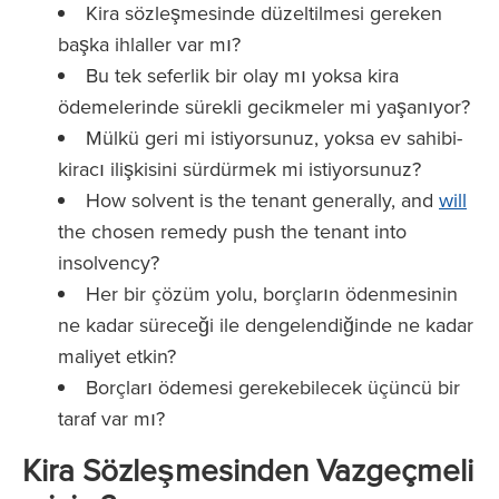
Kira sözleşmesinde düzeltilmesi gereken
başka ihlaller var mı?
Bu tek seferlik bir olay mı yoksa kira
ödemelerinde sürekli gecikmeler mi yaşanıyor?
Mülkü geri mi istiyorsunuz, yoksa ev sahibi-
kiracı ilişkisini sürdürmek mi istiyorsunuz?
How solvent is the tenant generally, and
will
the chosen remedy push the tenant into
insolvency?
Her bir çözüm yolu, borçların ödenmesinin
ne kadar süreceği ile dengelendiğinde ne kadar
maliyet etkin?
Borçları ödemesi gerekebilecek üçüncü bir
taraf var mı?
Kira Sözleşmesinden Vazgeçmeli