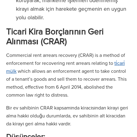
koruyarak, mahkeme işlemleri ödenmemiş
kirayı almak için harekete geçmenin en uygun
yolu olabilir.
Ticari Kira Borçlarının Geri
Alınması (CRAR)
Commercial rent arrears recovery (CRAR) is a method of
enforcement for recovering rent arrears relating to
ti̇cari̇
mülk
which allows an enforcement agent to take control
of a tenant’s goods and sell them to recover arrears. This
method, effective from 6 April 2014, abolished the
common law right to distress.
Bir ev sahibinin CRAR kapsamında kiracısından kirayı geri
alma hakkı olduğu durumlarda, ev sahibinin alt kiracıdan
da kirayı geri alma hakkı vardır.
Düşünceler: