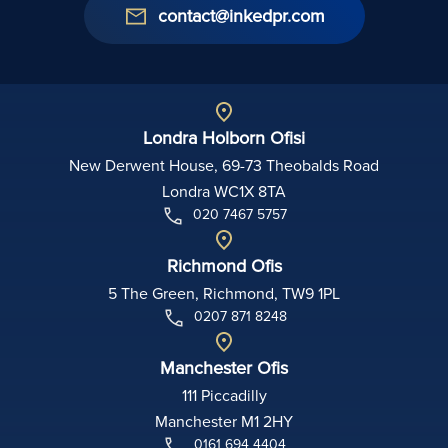
contact@inkedpr.com
Londra Holborn Ofisi
New Derwent House, 69-73 Theobalds Road
Londra WC1X 8TA
020 7467 5757
Richmond Ofis
5 The Green, Richmond, TW9 1PL
0207 871 8248
Manchester Ofis
111 Piccadilly
Manchester M1 2HY
0161 694 4404