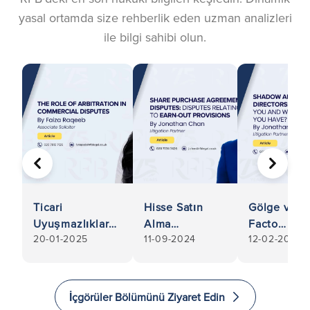
yasal ortamda size rehberlik eden uzman analizleri
ile bilgi sahibi olun.
ÖNCEKI
SONRA
Ticari
Hisse Satın
Gölge ve D
Uyuşmazlıklarda
Alma
Facto
20-01-2025
11-09-2024
12-02-2025
Tahkimin Rolü
Sözleşmesi
Yöneticiler
Uyuşmazlıkları:
Hangisisini
Earn-out
Nasıl Bir
Hükümlerine
Sorumlulu
İçgörüler Bölümünü Ziyaret Edin
İlişkin İhtilaflar
Var?