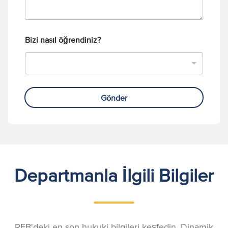
s
ı
Bizi nasıl öğrendiniz?
Gönder
Departmanla İlgili Bilgiler
RFB'deki en son hukuki bilgileri keşfedin. Dinamik