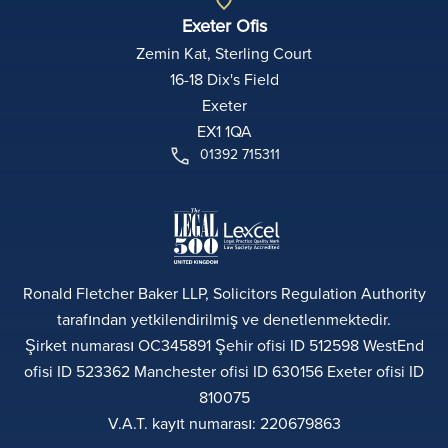
Exeter Ofis
Zemin Kat, Sterling Court
16-18 Dix's Field
Exeter
EX1 1QA
01392 715311
Ronald Fletcher Baker LLP, Solicitors Regulation Authority
tarafından yetkilendirilmiş ve denetlenmektedir.
Şirket numarası OC345891 Şehir ofisi ID 512598 WestEnd
ofisi ID 523362 Manchester ofisi ID 630156 Exeter ofisi ID
810075
V.A.T. kayıt numarası: 220679863