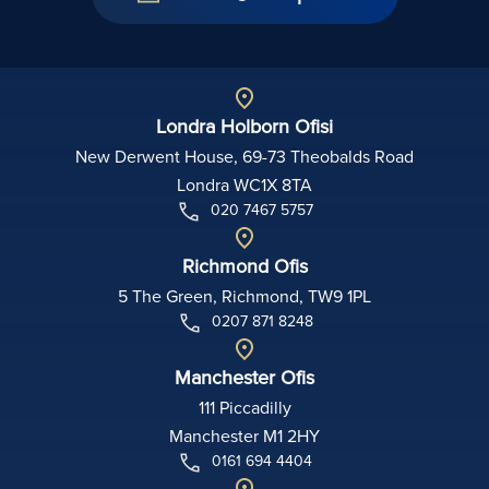
Londra Holborn Ofisi
New Derwent House, 69-73 Theobalds Road
Londra WC1X 8TA
020 7467 5757
Richmond Ofis
5 The Green, Richmond, TW9 1PL
0207 871 8248
Manchester Ofis
111 Piccadilly
Manchester M1 2HY
0161 694 4404