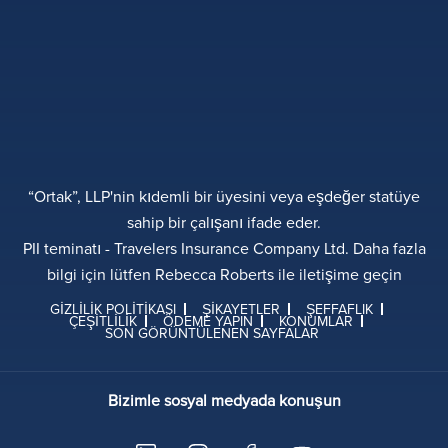
“Ortak”, LLP'nin kıdemli bir üyesini veya eşdeğer statüye
sahip bir çalışanı ifade eder.
PII teminatı - Travelers Insurance Company Ltd. Daha fazla
bilgi için lütfen Rebecca Roberts ile iletişime geçin
GIZLILIK POLITIKASI
ŞIKAYETLER
ŞEFFAFLIK
ÇEŞITLILIK
ÖDEME YAPIN
KONUMLAR
SON GÖRÜNTÜLENEN SAYFALAR
Bizimle sosyal medyada konuşun