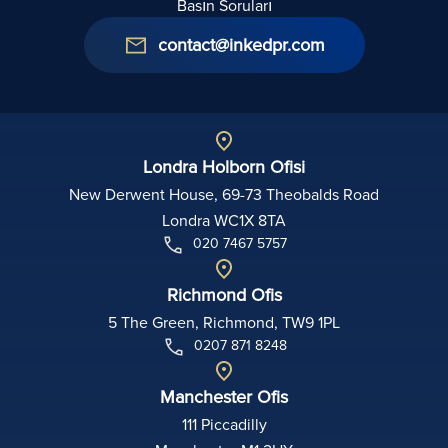
Basın Soruları
contact@inkedpr.com
Londra Holborn Ofisi
New Derwent House, 69-73 Theobalds Road
Londra WC1X 8TA
020 7467 5757
Richmond Ofis
5 The Green, Richmond, TW9 1PL
0207 871 8248
Manchester Ofis
111 Piccadilly