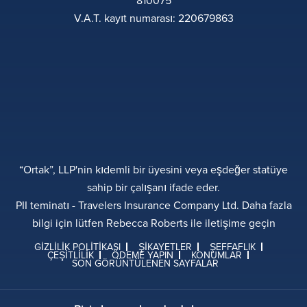
810075
V.A.T. kayıt numarası: 220679863
“Ortak”, LLP'nin kıdemli bir üyesini veya eşdeğer statüye
sahip bir çalışanı ifade eder.
PII teminatı - Travelers Insurance Company Ltd. Daha fazla
bilgi için lütfen Rebecca Roberts ile iletişime geçin
GIZLILIK POLITIKASI
ŞIKAYETLER
ŞEFFAFLIK
ÇEŞITLILIK
ÖDEME YAPIN
KONUMLAR
SON GÖRÜNTÜLENEN SAYFALAR