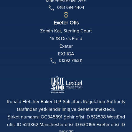
Manchester M1 2HY
0161 694 4404
Exeter Ofis
Zemin Kat, Sterling Court
16-18 Dix's Field
Exeter
EX1 1QA
01392 715311
Ronald Fletcher Baker LLP, Solicitors Regulation Authority
tarafından yetkilendirilmiş ve denetlenmektedir.
Şirket numarası OC345891 Şehir ofisi ID 512598 WestEnd
ofisi ID 523362 Manchester ofisi ID 630156 Exeter ofisi ID