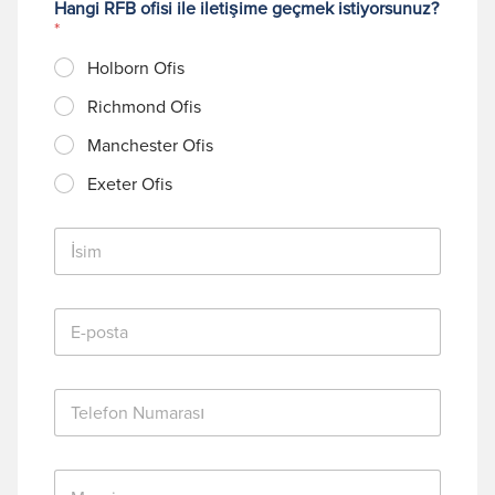
Hangi RFB ofisi ile iletişime geçmek istiyorsunuz?
*
Holborn Ofis
Richmond Ofis
Manchester Ofis
Exeter Ofis
İ
s
i
m
E
*
-
p
o
T
s
e
t
l
a
e
*
M
f