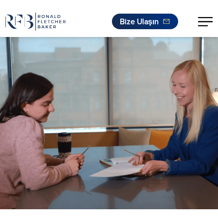
Bize Ulaşın
İçeriğe geç