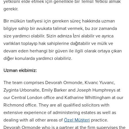
yetkisini elde etmek için genellikle bir Temsil Yetkisi almak
gerekir.
Bir mülkün tasfiyesi için gereken süreç hakkında uzman
bilgiye sahip bir avukata talimat vermek, bu zor zamanda
size yardımcı olabilir. Sizin adınıza İzni alabilir ve ayrıca
varlıkları toplayıp hak sahiplerine dağıtabilir ve mülk ve
devam eden herhangi bir güven ile ilgili olarak ortaya çıkan
diğer konularda yardımcı olabiliriz.
Uzman ekibimiz:
The team comprises Devorah Ormonde, Kivanc Yuvanc,
Zyginta Urbonaite, Emily Barker and Joseph Humphreys at
our Central London office and Katharine Whittingham at our
Richmond office. They are all qualified solicitors with
extensive experience of administering estates as well as
dealing with all other areas of
Özel Müşteri
practice.
Devorah Ormonde who is a partner at the firm supervises the