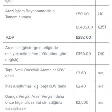
için)
Arazi İşlem Beyannamesinin
£50.00
£10
Tamamlanması
£1,435.00
£257
KDV
£287. 00
Aramalar (gösterge niteliğinde
maliyet; miktar Yerel Yönetime göre
£350.00
£40
değişir)
Tapu Sicili Öncelikli Aramalar KDV
£3.60
n/a
dahil
İflas Araştırması kişi başı KDV dahil
£2.40
n/a
Damga Vergisi Arazi Vergisi (daha
önce hiç mülk sahibi olmadığınız
£2,500
n/a
varsayılarak)