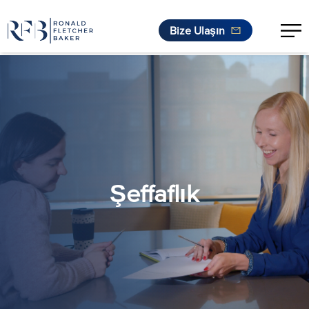
Bize Ulaşın
İçeriğe geç
Şeffaflık