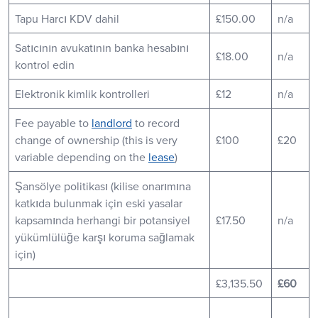
Tapu Harcı KDV dahil
£150.00
n/a
Satıcının avukatının banka hesabını
£18.00
n/a
kontrol edin
Elektronik kimlik kontrolleri
£12
n/a
Fee payable to
landlord
to record
change of ownership (this is very
£100
£20
variable depending on the
lease
)
Şansölye politikası (kilise onarımına
katkıda bulunmak için eski yasalar
kapsamında herhangi bir potansiyel
£17.50
n/a
yükümlülüğe karşı koruma sağlamak
için)
£3,135.50
£60