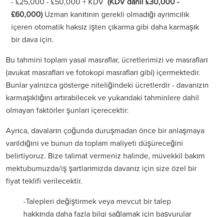
- £25,000 - £50,000 + KDV
(KDV dahil £30,000 -
£60,000)
Uzman kanıtının gerekli olmadığı ayrımcılık
içeren otomatik haksız işten çıkarma gibi daha karmaşık
bir dava için.
Bu tahmini toplam yasal masraflar, ücretlerimizi ve masrafları
(avukat masrafları ve fotokopi masrafları gibi) içermektedir.
Bunlar yalnızca gösterge niteliğindeki ücretlerdir - davanızın
karmaşıklığını artırabilecek ve yukarıdaki tahminlere dahil
olmayan faktörler şunları içerecektir:
Ayrıca, davaların çoğunda duruşmadan önce bir anlaşmaya
varıldığını ve bunun da toplam maliyeti düşüreceğini
belirtiyoruz. Bize talimat vermeniz halinde, müvekkil bakım
mektubumuzda/iş şartlarımızda davanız için size özel bir
fiyat teklifi verilecektir.
-Talepleri değiştirmek veya mevcut bir talep
hakkında daha fazla bilgi sağlamak için başvurular