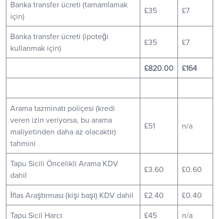
Banka transfer ücreti (tamamlamak
£35
£7
için)
Banka transfer ücreti (ipoteği
£35
£7
kullanmak için)
£820.00
£164
Arama tazminatı poliçesi (kredi
veren izin veriyorsa, bu arama
£51
n/a
maliyetinden daha az olacaktır)
tahmini
Tapu Sicili Öncelikli Arama KDV
£3.60
£0.60
dahil
İflas Araştırması (kişi başı) KDV dahil
£2.40
£0.40
Tapu Sicil Harcı
£45
n/a