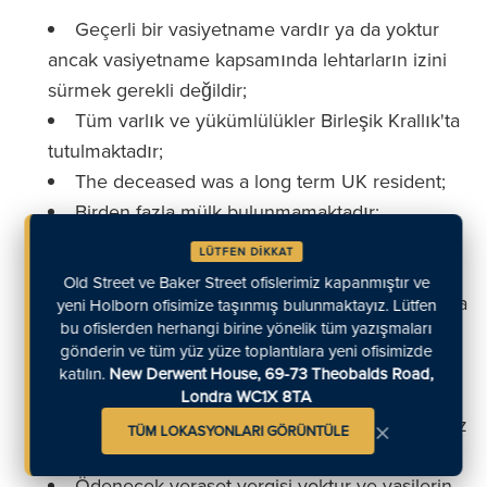
Geçerli bir vasiyetname vardır ya da yoktur
ancak vasiyetname kapsamında lehtarların izini
sürmek gerekli değildir;
Tüm varlık ve yükümlülükler Birleşik Krallık'ta
tutulmaktadır;
The deceased was a long term UK resident;
Birden fazla mülk bulunmamaktadır;
En fazla 5 bankada tutulan banka hesapları
LÜTFEN DİKKAT
vardır;
Old Street ve Baker Street ofislerimiz kapanmıştır ve
Hisseler varsa bunlar tek bir kayıt kuruluşunda
yeni Holborn ofisimize taşınmış bulunmaktayız. Lütfen
bu ofislerden herhangi birine yönelik tüm yazışmaları
tutulur;
gönderin ve tüm yüz yüze toplantılara yeni ofisimizde
6'dan fazla yararlanıcı yoktur ve hepsi
katılın.
New Derwent House, 69-73 Theobalds Road,
tanımlanabilir ve izlenebilirdir ve herhangi bir
Londra WC1X 8TA
×
güven gerekmez (reşit olmayan veya savunmasız
TÜM LOKASYONLARI GÖRÜNTÜLE
bir kişi için olduğu gibi);
Ödenecek veraset vergisi yoktur ve vasilerin