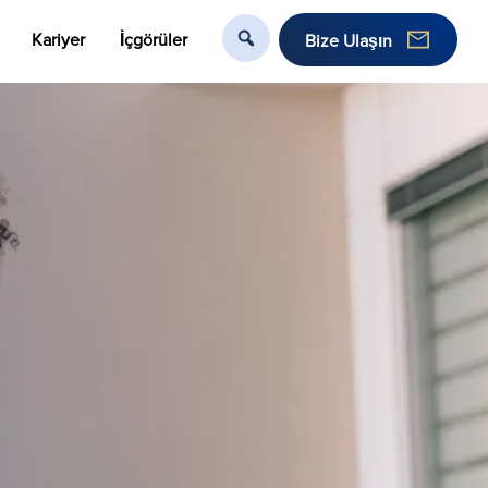
Kariyer
İçgörüler
Bize Ulaşın