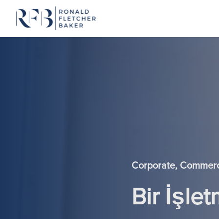
İçeriğe geç
Corporate, Commerci
Bir İşle