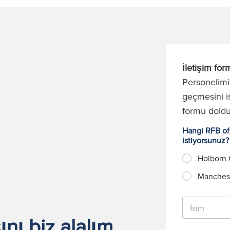
İletişim for
Personelimiz
geçmesini is
formu dold
Hangi RFB ofi
istiyorsunuz
Holborn 
Manchest
İ
s
nı biz alalım
i