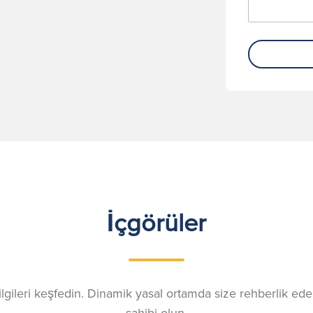
İçgörüler
gileri keşfedin. Dinamik yasal ortamda size rehberlik eden
sahibi olun.