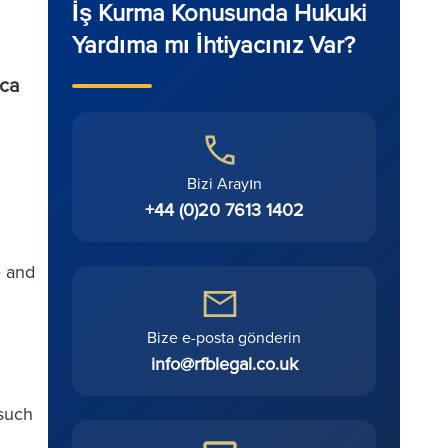
İş Kurma Konusunda Hukuki
Yardıma mı İhtiyacınız Var?
ıca
Bizi Arayın
+44 (0)20 7613 1402
e and
Bize e-posta gönderin
info@rfblegal.co.uk
 such