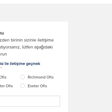
mu
den birinin sizinle iletişime
tiyorsanız, lütfen aşağıdaki
urun
si ile iletişime geçmek
?
*
Ofis
Richmond Ofis
er Ofis
Exeter Ofis