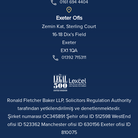
0161 694 4404
Exeter Ofis
Zemin Kat, Sterling Court
16-18 Dix's Field
Exeter
EX1 1QA
01392 715311
Ronald Fletcher Baker LLP, Solicitors Regulation Authority
tarafından yetkilendirilmiş ve denetlenmektedir.
Şirket numarası OC345891 Şehir ofisi ID 512598 WestEnd
ofisi ID 523362 Manchester ofisi ID 630156 Exeter ofisi ID
810075