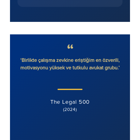
etmeden
‘Birlikte çalışma zevkine eriştiğim en özverili,
'Rona
motivasyonu yüksek ve tutkulu avukat grubu.’
tutu
davası
motive
The Legal 500
(2024)