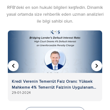
RFB'deki en son hukuki bilgileri keşfedin. Dinamik
yasal ortamda size rehberlik eden uzman analizleri
ile bilgi sahibi olun.
ÖNCEKI
SONRA
na
Kredi Verenin Temerrüt Faiz Oranı: Yüksek
Kö
Mahkeme 4% Temerrüt Faizinin Uygulanamaz
ve
29-01-2024
9
Cezai Şart Olduğuna Karar Verdi