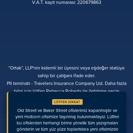
V.A.T. kayıt numarası: 220679863
“Ortak”, LLP'nin kıdemli bir üyesini veya eşdeğer statüye
sahip bir çalışanı ifade eder.
PII teminatı - Travelers Insurance Company Ltd. Daha fazla
bilgi için lütfen Rebecca Roberts ile iletişime geçin
GIZLILIK POLITIKASI
ŞIKAYETLER
ŞEFFAFLIK
LÜTFEN DİKKAT
ÇEŞITLILIK
ÖDEME YAPIN
KONUMLAR
SON GÖRÜNTÜLENEN SAYFALAR
Old Street ve Baker Street ofislerimiz kapanmıştır ve
yeni Holborn ofisimize taşınmış bulunmaktayız. Lütfen
bu ofislerden herhangi birine yönelik tüm yazışmaları
Bizimle sosyal medyada konuşun
gönderin ve tüm yüz yüze toplantılara yeni ofisimizde