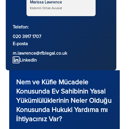
Marissa Lawrence
Kıdemli Ortak Avukat
Telefon:
020 3917 1707
E-posta
m.lawrence@rfblegal.co.uk
LinkedIn
Nem ve Küfle Mücadele
Konusunda Ev Sahibinin Yasal
Yükümlülüklerinin Neler Olduğu
Konusunda Hukuki Yardıma mı
İhtiyacınız Var?