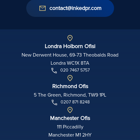
contact@inkedpr.com
Londra Holborn Ofisi
New Derwent House, 69-73 Theobalds Road
Londra WC1X 8TA
020 7467 5757
Richmond Ofis
5 The Green, Richmond, TW9 1PL
0207 871 8248
Manchester Ofis
111 Piccadilly
Manchester M1 2HY