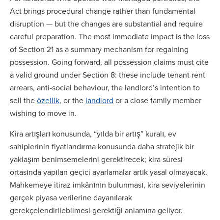
Act brings procedural change rather than fundamental
disruption — but the changes are substantial and require
careful preparation. The most immediate impact is the loss
of Section 21 as a summary mechanism for regaining
possession. Going forward, all possession claims must cite
a valid ground under Section 8: these include tenant rent
arrears, anti-social behaviour, the landlord’s intention to
sell the
özellik
, or the
landlord
or a close family member
wishing to move in.
Kira artışları konusunda, “yılda bir artış” kuralı, ev
sahiplerinin fiyatlandırma konusunda daha stratejik bir
yaklaşım benimsemelerini gerektirecek; kira süresi
ortasında yapılan geçici ayarlamalar artık yasal olmayacak.
Mahkemeye itiraz imkânının bulunması, kira seviyelerinin
gerçek piyasa verilerine dayanılarak
gerekçelendirilebilmesi gerektiği anlamına geliyor.