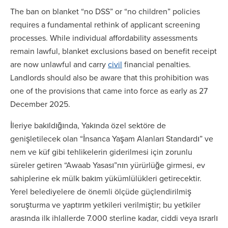
The ban on blanket “no DSS” or “no children” policies
requires a fundamental rethink of applicant screening
processes. While individual affordability assessments
remain lawful, blanket exclusions based on benefit receipt
are now unlawful and carry
civil
financial penalties.
Landlords should also be aware that this prohibition was
one of the provisions that came into force as early as 27
December 2025.
İleriye bakıldığında, Yakında özel sektöre de
genişletilecek olan “İnsanca Yaşam Alanları Standardı” ve
nem ve küf gibi tehlikelerin giderilmesi için zorunlu
süreler getiren “Awaab Yasası”nın yürürlüğe girmesi, ev
sahiplerine ek mülk bakım yükümlülükleri getirecektir.
Yerel belediyelere de önemli ölçüde güçlendirilmiş
soruşturma ve yaptırım yetkileri verilmiştir; bu yetkiler
arasında ilk ihlallerde 7.000 sterline kadar, ciddi veya ısrarlı