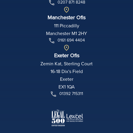
0207 871 8248
Manchester Ofis
111 Piccadilly
Manchester M1 2HY
0161 694 4404
Exeter Ofis
Zemin Kat, Sterling Court
16-18 Dix's Field
Exeter
EX1 1QA
01392 715311