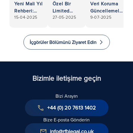
Yeni Mali Yıl
Özel Bir
Veri Koruma
Rehberi:
Limited
Güncellemeleri
15-04-2025
27-05-2025
9-07-2025
İşletmenizin
Şirketteki
ve İşletmeler
Yasal
Hisselerinizi
için Önemli
Belgelerinin
Satmaya
Hususlar
Güncel
Hazırlanma
İçgörüler Bölümünü Ziyaret Edin
Olmasını
Rehberi,
Sağlayın
Özellikle
Hisse
Satmayı
Düşünürken
Bizimle iletişime geçin
Bizi Arayın
+44 (0) 20 7613 1402
Bize E-posta Gönderin
info@rfblegal.co.uk