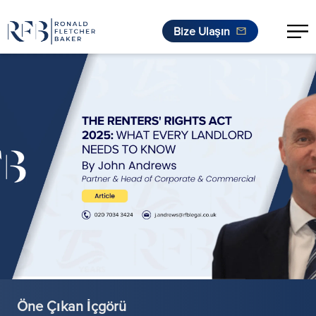
Bize Ulaşın
İçeriğe geç
Öne Çıkan İçgörü