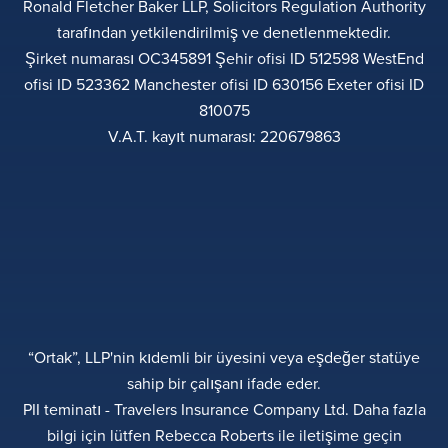
Ronald Fletcher Baker LLP, Solicitors Regulation Authority
tarafından yetkilendirilmiş ve denetlenmektedir.
Şirket numarası OC345891 Şehir ofisi ID 512598 WestEnd
ofisi ID 523362 Manchester ofisi ID 630156 Exeter ofisi ID
810075
V.A.T. kayıt numarası: 220679863
“Ortak”, LLP'nin kıdemli bir üyesini veya eşdeğer statüye
sahip bir çalışanı ifade eder.
PII teminatı - Travelers Insurance Company Ltd. Daha fazla
bilgi için lütfen Rebecca Roberts ile iletişime geçin