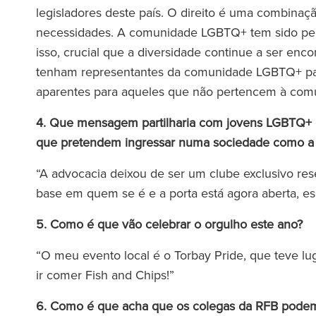
legisladores deste país. O direito é uma combina
necessidades. A comunidade LGBTQ+ tem sido perseg
equipa da Ronald Fletcher
‘A firma tem so
isso, crucial que a diversidade continue a ser encor
 é incrivelmente reactiva e
excepcionais a to
tenham representantes da comunidade LGBTQ+ para
nte informada. Já enfrentei
Quando se dá in
aparentes para aqueles que não pertencem à comu
os com inquilinos comerciais
advogado da RFB, 
4. Que mensagem partilharia com jovens LGBTQ+ qu
 várias ocasiões e a sua
força da equipa 
que pretendem ingressar numa sociedade como 
assistência foi sempre
inestimável.’
“A advocacia deixou de ser um clube exclusivo re
base em quem se é e a porta está agora aberta,
The Lega
(2025
5. Como é que vão celebrar o orgulho este ano?
The Legal 500
“O meu evento local é o Torbay Pride, que teve luga
(2026)
ir comer Fish and Chips!”
6. Como é que acha que os colegas da RFB podem c