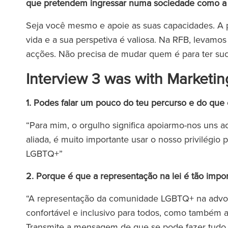
que pretendem ingressar numa sociedade como 
Seja você mesmo e apoie as suas capacidades. A p
vida e a sua perspetiva é valiosa. Na RFB, levamo
acções. Não precisa de mudar quem é para ter su
Interview 3 was with Marketin
1. Podes falar um pouco do teu percurso e do que o 
“Para mim, o orgulho significa apoiarmo-nos uns a
aliada, é muito importante usar o nosso privilégio 
LGBTQ+”
2. Porque é que a representação na lei é tão im
“A representação da comunidade LGBTQ+ na advocaci
confortável e inclusivo para todos, como também a
Transmite a mensagem de que se pode fazer tudo