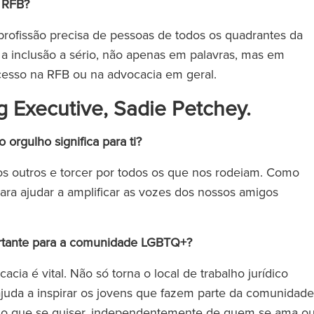
a RFB?
rofissão precisa de pessoas de todos os quadrantes da
s a inclusão a sério, não apenas em palavras, mas em
cesso na RFB ou na advocacia em geral.
g Executive, Sadie Petchey.
orgulho significa para ti?
os outros e torcer por todos os que nos rodeiam. Como
para ajudar a amplificar as vozes dos nossos amigos
portante para a comunidade LGBTQ+?
a é vital. Não só torna o local de trabalho jurídico
juda a inspirar os jovens que fazem parte da comunidade
 o que se quiser, independentemente de quem se ama o