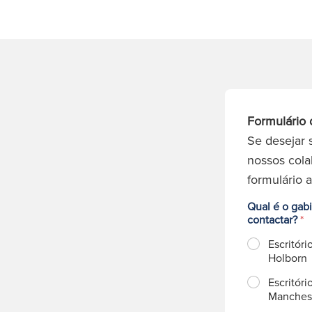
Formulário 
Se desejar 
nossos cola
formulário 
Qual é o gab
contactar?
*
Escritóri
Holborn
Escritóri
Manches