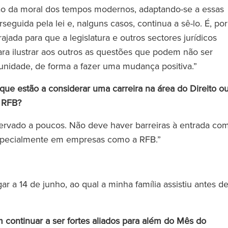
ção da moral dos tempos modernos, adaptando-se a essas
uida pela lei e, nalguns casos, continua a sê-lo. É, por
licitadores
‘A RFB presta serviços do Círcu
ajada para que a legislatura e outros sectores jurídicos
dos os níveis.
Mágico sem cobrar tarifas do
 ilustrar aos outros as questões que podem não ser
struções a um
Círculo Mágico’.’
nidade, de forma a fazer uma mudança positiva.”
sente-se toda a
e estão a considerar uma carreira na área do Direito o
a apoiá-lo.’
a RFB?
The Legal 500
servado a poucos. Não deve haver barreiras à entrada co
(2024)
 especialmente em empresas como a RFB.”
l 500
)
r a 14 de junho, ao qual a minha família assistiu antes d
ontinuar a ser fortes aliados para além do Mês do