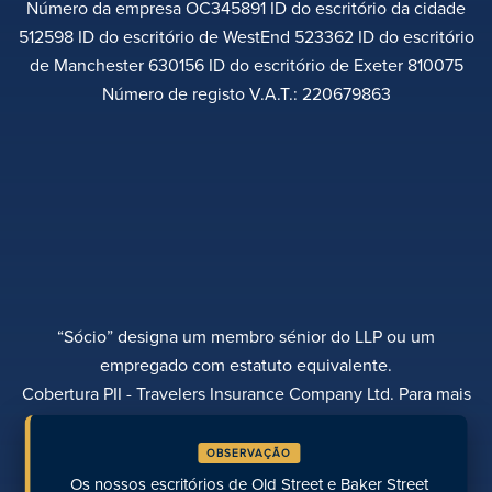
Número da empresa OC345891 ID do escritório da cidade
512598 ID do escritório de WestEnd 523362 ID do escritório
de Manchester 630156 ID do escritório de Exeter 810075
Número de registo V.A.T.: 220679863
“Sócio” designa um membro sénior do LLP ou um
empregado com estatuto equivalente.
Cobertura PII - Travelers Insurance Company Ltd. Para mais
informações, contactar Rebecca Roberts
OBSERVAÇÃO
POLÍTICA DE PRIVACIDADE
QUEIXAS
TRANSPARÊNCIA
DIVERSIDADE
Os nossos escritórios de Old Street e Baker Street
EFETUAR UM PAGAMENTO
LOCALIZAÇÕES