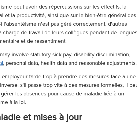
éisme peut avoir des répercussions sur les effectifs, la
al et la productivité, ainsi que sur le bien-être général des
i l'absentéisme n'est pas géré correctement, d'autres
 charge de travail de leurs collègues pendant de longue
émentaire et de ressentiment.
ay involve statutory sick pay, disability discrimination,
ose d'avocats
‘RFB offre des services du cerc
al
, personal data, health data and reasonable adjustments
us les niveaux.
magique sans pratiquer les tari
i un employeur tarde trop à prendre des mesures face à une
es appel à un
du cercle magique.’
nverse, s'il passe trop vite à des mesures formelles, il pe
s sentez toute
 de gérer les absences pour cause de maladie liée à un
uipe qui vous
me à la loi.
t.’
The Legal 500 (en anglais)
ladie et mises à jour
(2024)