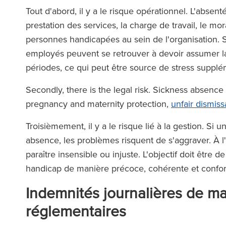
Tout d'abord, il y a le risque opérationnel. L'absent
prestation des services, la charge de travail, le mor
personnes handicapées au sein de l'organisation. S
employés peuvent se retrouver à devoir assumer la
périodes, ce qui peut être source de stress suppl
Secondly, there is the legal risk. Sickness absence m
équipe de Ronald Fletcher
‘Le cabinet disp
pregnancy and maternity protection,
unfair dismiss
est incroyablement réactive
exceptionnels à to
Troisièmement, il y a le risque lié à la gestion. S
très compétente. J'ai été
Lorsque vous fait
absence, les problèmes risquent de s'aggraver. À l'i
onté à plusieurs reprises à
avocat de RFB, vou
paraître insensible ou injuste. L'objectif doit être
fficultés avec des locataires
la force de l'éq
handicap de manière précoce, cohérente et confor
erciaux, et leur aide s'est
soutien
e précieuse à chaque fois.’
Indemnités journalières de ma
réglementaires