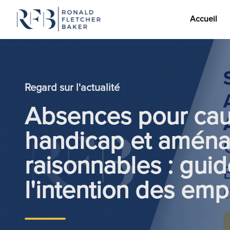
Accueil
Aller au contenu
Regard sur l'actualité
Absences pour cau
handicap et amén
raisonnables : guid
l'intention des em