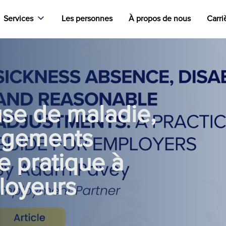
Services
Les personnes
À propos de nous
Carri
se de maladie,
agements
e pratique à
ployeurs