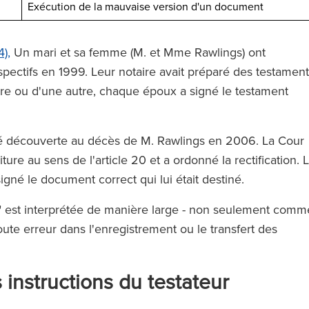
Exécution de la mauvaise version d'un document
t.’
The Legal 500 (en anglais)
),
Un mari et sa femme (M. et Mme Rawlings) ont
(2024)
spectifs en 1999. Leur notaire avait préparé des testamen
ère ou d'une autre, chaque époux a signé le testament
en anglais)
)
é découverte au décès de M. Rawlings en 2006. La Cour
ture au sens de l'article 20 et a ordonné la rectification. 
igné le document correct qui lui était destiné.
lle" est interprétée de manière large - non seulement comm
te erreur dans l'enregistrement ou le transfert des
instructions du testateur