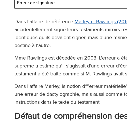
Erreur de signature
erciaux, et leur aide s'est
soutien
e précieuse à chaque fois.’
Dans l'affaire de référence
Marley c. Rawlings (2014
accidentellement signé leurs testaments miroirs re
identiques qu'ils devaient signer, mais d'une mani
The Legal 500 (
destiné à l'autre.
(2025
e Legal 500 (en anglais)
(2026)
Mme Rawlings est décédée en 2003. L'erreur a ét
suprême a estimé qu'il s'agissait d'une erreur d'écri
testament a été traité comme si M. Rawlings avait s
Dans l'affaire Marley, la notion d“”erreur matérie
une erreur de dactylographie, mais aussi comme tou
instructions dans le texte du testament.
Défaut de compréhension des 