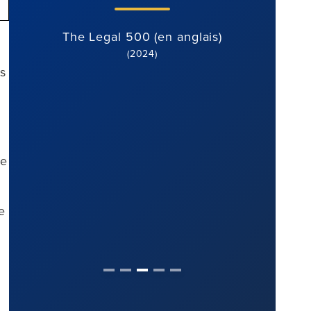
de co
st
The Legal 500 (en anglais)
ts
(2024)
Th
Le
e