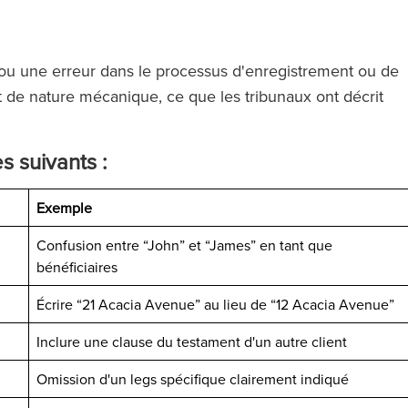
i ou une erreur dans le processus d'enregistrement ou de
nt de nature mécanique, ce que les tribunaux ont décrit
s suivants :
Exemple
Confusion entre “John” et “James” en tant que
bénéficiaires
ose d'avocats
‘RFB offre des services du cerc
Écrire “21 Acacia Avenue” au lieu de “12 Acacia Avenue”
us les niveaux.
magique sans pratiquer les tari
Inclure une clause du testament d'un autre client
es appel à un
du cercle magique.’
s sentez toute
Omission d'un legs spécifique clairement indiqué
uipe qui vous