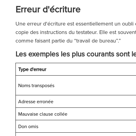
Erreur d'écriture
Une erreur d'écriture est essentiellement un oubl
copie des instructions du testateur. Elle est souve
comme faisant partie du “travail de bureau”.”
Les exemples les plus courants sont le
Type d'erreur
Noms transposés
équipe de Ronald Fletcher
‘Le cabinet disp
Adresse erronée
est incroyablement réactive
exceptionnels à to
Mauvaise clause collée
très compétente. J'ai été
Lorsque vous fait
onté à plusieurs reprises à
avocat de RFB, vou
Don omis
fficultés avec des locataires
la force de l'éq