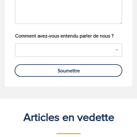
é
p
h
o
n
e
Comment avez-vous entendu parler de nous ?
Soumettre
Articles en vedette