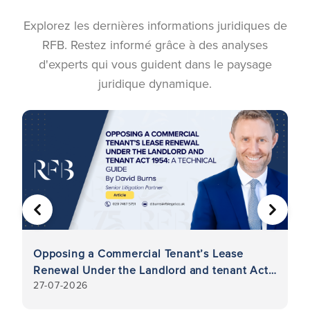
Explorez les dernières informations juridiques de
RFB. Restez informé grâce à des analyses
d'experts qui vous guident dans le paysage
juridique dynamique.
PRÉCÉDENT
SUIVA
Opposing a Commercial Tenant’s Lease
Ré
Renewal Under the Landlord and tenant Act
: 
27-07-2026
7-
1954: A Technical Guide
de