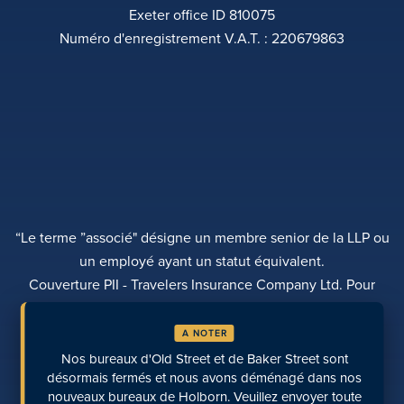
Exeter office ID 810075
Numéro d'enregistrement V.A.T. : 220679863
“Le terme ”associé" désigne un membre senior de la LLP ou
un employé ayant un statut équivalent.
Couverture PII - Travelers Insurance Company Ltd. Pour
plus d'informations, veuillez contacter Rebecca Roberts
A NOTER
POLITIQUE DE CONFIDENTIALITÉ
PLAINTES
TRANSPARENCE
DIVERSITÉ
Nos bureaux d'Old Street et de Baker Street sont
EFFECTUER UN PAIEMENT
LOCALISATION DES SITES
PAGES RÉCENTES
désormais fermés et nous avons déménagé dans nos
nouveaux bureaux de Holborn. Veuillez envoyer toute