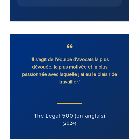
gique
‘Il s'agit de l'équipe d'avocats la plus
'Ronal
ique.’
dévouée, la plus motivée et la plus
co
passionnée avec laquelle j'ai eu le plaisir de
déte
travailler.’
axée su
bien
)
The Legal 500 (en anglais)
(2024)