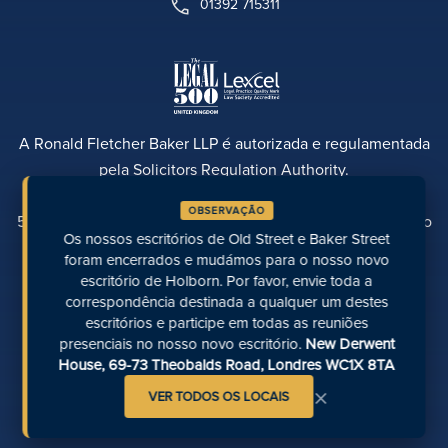
01392 715311
A Ronald Fletcher Baker LLP é autorizada e regulamentada
pela Solicitors Regulation Authority.
Número da empresa OC345891 ID do escritório da cidade
OBSERVAÇÃO
512598 ID do escritório de WestEnd 523362 ID do escritório
Os nossos escritórios de Old Street e Baker Street
de Manchester 630156 ID do escritório de Exeter 810075
foram encerrados e mudámos para o nosso novo
Número de registo V.A.T.: 220679863
escritório de Holborn. Por favor, envie toda a
correspondência destinada a qualquer um destes
escritórios e participe em todas as reuniões
presenciais no nosso novo escritório.
New Derwent
House, 69-73 Theobalds Road, Londres WC1X 8TA
×
VER TODOS OS LOCAIS