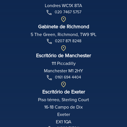
Londres WC1X 8TA
020 7467 5757
Gabinete de Richmond
5 The Green, Richmond, TW9 1PL
0207 871 8248
Escritório de Manchester
111 Piccadilly
Manchester M1 2HY
0161 694 4404
Escritório de Exeter
Piso térreo, Sterling Court
16-18 Campo de Dix
Exeter
EX1 1QA