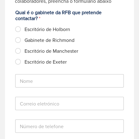
colaboradores, preencha o formulário abaixo
Qual é o gabinete da RFB que pretende
contactar?
*
Escritório de Holborn
Gabinete de Richmond
Escritório de Manchester
Escritório de Exeter
N
o
m
e
C
*
o
r
r
N
e
ú
i
m
o