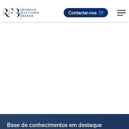
Contactar-nos
Saltar para o conteúdo
Base de conhecimentos em destaque