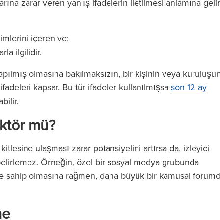
barına zarar veren yanlış ifadelerin iletilmesi anlamına gelir
çimlerini içeren ve;
a ilgilidir.
 yapılmış olmasına bakılmaksızın, bir kişinin veya kuruluşu
ifadeleri kapsar. Bu tür ifadeler kullanılmışsa
son 12 ay
ilir.
aktör mü?
tlesine ulaşması zarar potansiyelini artırsa da, izleyici
i belirlemez. Örneğin, özel bir sosyal medya grubunda
tleye sahip olmasına rağmen, daha büyük bir kamusal forum
me