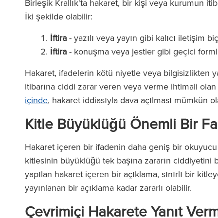
Birleşik Krallık'ta hakaret, bir kişi veya kurumun iti
İki şekilde olabilir:
İftira
- yazılı veya yayın gibi kalıcı iletişim bi
İftira
- konuşma veya jestler gibi geçici formlarl
Hakaret, ifadelerin kötü niyetle veya bilgisizlikten
itibarına ciddi zarar veren veya verme ihtimali olan 
içinde
, hakaret iddiasıyla dava açılması mümkün olab
Kitle Büyüklüğü Önemli Bir F
Hakaret içeren bir ifadenin daha geniş bir okuyucu ki
kitlesinin büyüklüğü tek başına zararın ciddiyetin
yapılan hakaret içeren bir açıklama, sınırlı bir ki
yayınlanan bir açıklama kadar zararlı olabilir.
Çevrimiçi Hakarete Yanıt Ver