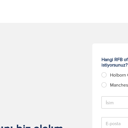
Hangi RFB ofi
istiyorsunuz
Holborn 
Manchest
İ
s
i
m
E
*
-