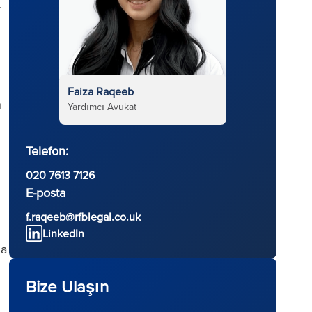
.
Faiza Raqeeb
n
Yardımcı Avukat
Telefon:
020 7613 7126
E-posta
f.raqeeb@rfblegal.co.uk
LinkedIn
da
Bize Ulaşın