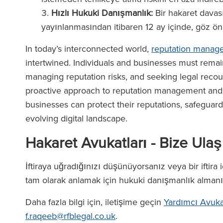
(2026)
Hızlı Hukuki Danışmanlık:
Bir hakaret davasın
yayınlanmasından itibaren 12 ay içinde, göz önü
In today’s interconnected world,
reputation manag
intertwined. Individuals and businesses must remain
managing reputation risks, and seeking legal reco
proactive approach to reputation management and l
businesses can protect their reputations, safeguard t
evolving digital landscape.
Hakaret Avukatları - Bize Ulaş
İftiraya uğradığınızı düşünüyorsanız veya bir iftira 
tam olarak anlamak için hukuki danışmanlık almanız
Daha fazla bilgi için, iletişime geçin
Yardımcı Avuka
f.raqeeb@rfblegal.co.uk
.