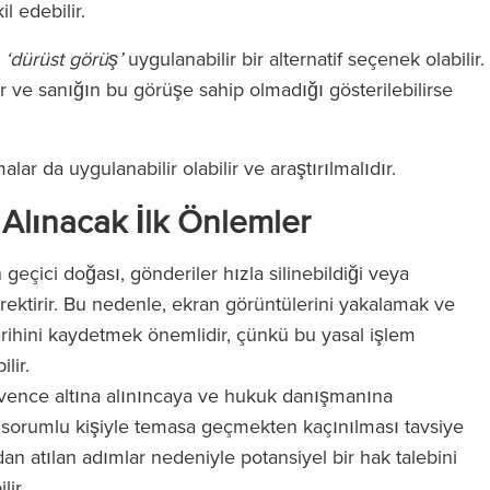
l edebilir.
a
‘dürüst görüş’
uygulanabilir bir alternatif seçenek olabilir.
ir ve sanığın bu görüşe sahip olmadığı gösterilebilirse
ar da uygulanabilir olabilir ve araştırılmalıdır.
yede olağanüstü
‘RFB, Magic Circle ücretlerini ta
 Alınacak İlk Önlemler
'de bir avukata
etmeden Magic Circle hizmeti
zde ekibin tüm
veriyor.’
 geçici doğası, gönderiler hızla silinebildiği veya
steklediğini
rektirir. Bu nedenle, ekran görüntülerini yakalamak ve
sunuz.’
tarihini kaydetmek önemlidir, çünkü bu yasal işlem
lir.
The Legal 500
vence altına alınıncaya ve hukuk danışmanına
(2024)
 sorumlu kişiyle temasa geçmekten kaçınılması tavsiye
l 500
an atılan adımlar nedeniyle potansiyel bir hak talebini
)
lir.