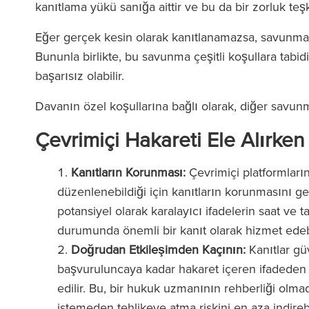
kanıtlama yükü sanığa aittir ve bu da bir zorluk teşki
Eğer gerçek kesin olarak kanıtlanamazsa, savunm
Bununla birlikte, bu savunma çeşitli koşullara tabid
başarısız olabilir.
Davanın özel koşullarına bağlı olarak, diğer savunmal
ld Fletcher Baker'daki ekip
‘Firmanın her sevi
Çevrimiçi Hakareti Ele Alırken
maz derecede duyarlı ve son
avukatları var. RFB
ce bilgili. Birçok kez ticari
talimat verdiğini
Kanıtların Korunması:
Çevrimiçi platformların
racılarla ilgili zorluklarla
gücüyle sizi de
düzenlenebildiği için kanıtların korunmasını ge
aştım ve onların yardımı her
hissediyor
potansiyel olarak karalayıcı ifadelerin saat ve 
rinde paha biçilmez oldu.’
durumunda önemli bir kanıt olarak hizmet edebi
Doğrudan Etkileşimden Kaçının:
Kanıtlar gü
başvuruluncaya kadar hakaret içeren ifadeden
The Lega
edilir. Bu, bir hukuk uzmanının rehberliği olmad
(2025
The Legal 500
istemeden tehlikeye atma riskini en aza indirebi