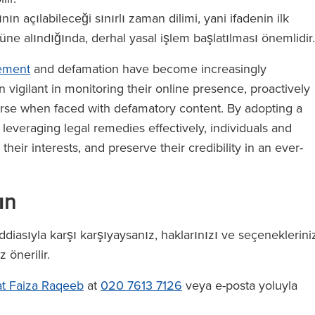
ın açılabileceği sınırlı zaman dilimi, yani ifadenin ilk
ne alındığında, derhal yasal işlem başlatılması önemlidir.
ement
and defamation have become increasingly
 vigilant in monitoring their online presence, proactively
urse when faced with defamatory content. By adopting a
everaging legal remedies effectively, individuals and
heir interests, and preserve their credibility in an ever-
ın
iddiasıyla karşı karşıyaysanız, haklarınızı ve seçeneklerini
 önerilir.
t Faiza Raqeeb
at
020 7613 7126
veya e-posta yoluyla