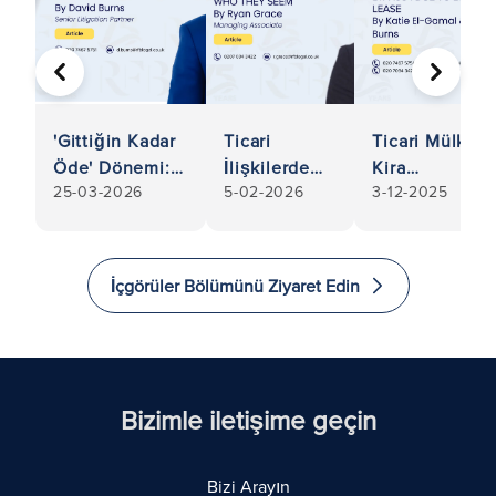
ÖNCEKI
SONRA
'Gittiğin Kadar
Ticari
Ticari Mülkler:
Öde' Dönemi:
İlişkilerde
Kira
25-03-2026
5-02-2026
3-12-2025
Kiracı İflasında
Dolandırıcılık
Sözleşmesi
Ticari Kira
Riskleri:
İhlalleri
Gecikmelerinde
Ortağınız
Nedeniyle LTA
Yol Almak
veya
1954
İçgörüler Bölümünü Ziyaret Edin
Tedarikçiniz
Kapsamında
Göründüğü
Ticari Kira
Kişi Değilse
Sözleşmesini
Yenilenmesin
Karşı Çıkmak
Bizimle iletişime geçin
İçin Ev
Sahibinin
Bizi Arayın
Rehberi