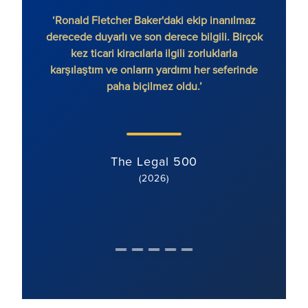
‘Ronald Fletcher Baker'daki ekip inanılmaz
‘Firma
derecede duyarlı ve son derece bilgili. Birçok
var. 
kez ticari kiracılarla ilgili zorluklarla
ek
karşılaştım ve onların yardımı her seferinde
paha biçilmez oldu.’
The Legal 500
(2026)