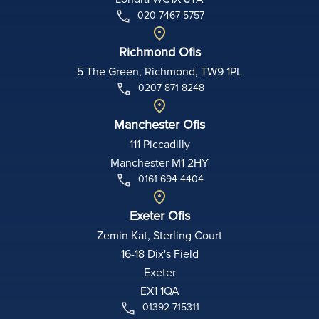
020 7467 5757
Richmond Ofis
5 The Green, Richmond, TW9 1PL
0207 871 8248
Manchester Ofis
111 Piccadilly
Manchester M1 2HY
0161 694 4404
Exeter Ofis
Zemin Kat, Sterling Court
16-18 Dix's Field
Exeter
EX1 1QA
01392 715311