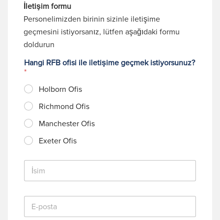
İletişim formu
Personelimizden birinin sizinle iletişime
geçmesini istiyorsanız, lütfen aşağıdaki formu
doldurun
Hangi RFB ofisi ile iletişime geçmek istiyorsunuz?
*
Holborn Ofis
Richmond Ofis
Manchester Ofis
Exeter Ofis
İ
s
i
m
E
*
-
p