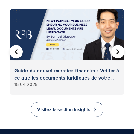
PRÉCÉDENT
SUIVA
Guide du nouvel exercice financier : Veiller à
G
ce que les documents juridiques de votre
U
15-04-2025
2
entreprise soient à jour
Visitez la section Insights