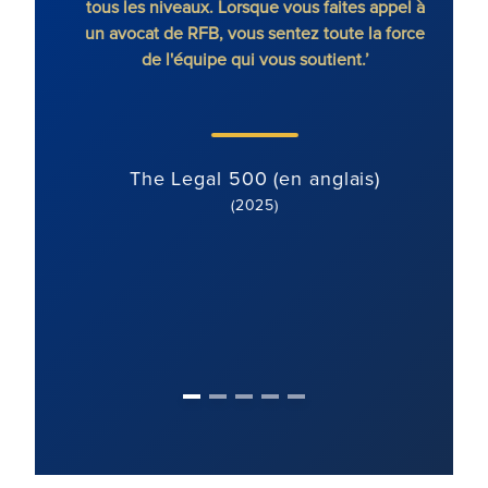
tente.
tous les niveaux. Lorsque vous faites appel à
sans 
 à des
un avocat de RFB, vous sentez toute la force
ciaux,
de l'équipe qui vous soutient.’
chaque
The Legal 500 (en anglais)
(2025)
)