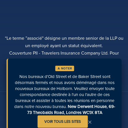
“Le terme ”associé" désigne un membre senior de la LLP ou
un employé ayant un statut équivalent.
Couverture PII - Travelers Insurance Company Ltd. Pour
plus d'informations, veuillez contacter Rebecca Roberts
A NOTER
POLITIQUE DE CONFIDENTIALITÉ
PLAINTES
TRANSPARENCE
DIVERSITÉ
Nos bureaux d'Old Street et de Baker Street sont
EFFECTUER UN PAIEMENT
LOCALISATION DES SITES
PAGES RÉCENTES
désormais fermés et nous avons déménagé dans nos
nouveaux bureaux de Holborn. Veuillez envoyer toute
correspondance destinée à l'un ou l'autre de ces
Parlez-nous sur les médias sociaux
bureaux et assister à toutes les réunions en personne
dans notre nouveau bureau.
New Derwent House, 69-
73 Theobalds Road, Londres WC1X 8TA
×
VOIR TOUS LES SITES