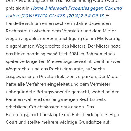
Der Anwendungsbereich der Bestimmung wurde weiter
präzisiert in
Horne & Meredith Properties gegen Cox und
andere [2014] EWCA Civ 423, [2014] 2 P & CR 18,
Es
handelte sich um einen sechzehn Jahre dauernden
Rechtsstreit zwischen dem Vermieter und dem Mieter
wegen angeblicher Beeinträchtigung der im Mietvertrag
eingeräumten Wegerechte des Mieters. Der Mieter hatte
das Einzelhandelsgeschäft seit 1981 im Rahmen eines
später verlängerten Mietvertrags bewohnt, der ihm zwei
Wegerechte und das Recht einräumte, auf sechs
ausgewiesenen Privatparkplätzen zu parken. Der Mieter
hatte alle Verfahren eingeleitet und dem Vermieter
unbegründete Betrugsvorwürfe gemacht, wobei beiden
Parteien während des langwierigen Rechtsstreits
erhebliche Gerichtskosten entstanden. Das
Berufungsgericht bestätigte die Entscheidung des High
Court und stellte mehrere wichtige Grundsätze auf: