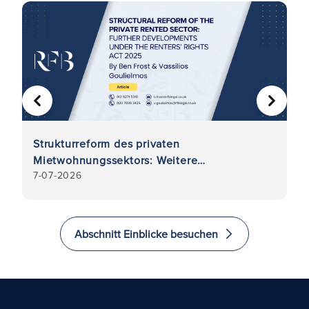
VORHERIGE
WEITER
Strukturreform des privaten
M
Mietwohnungssektors: Weitere
d
7-07-2026
6
Entwicklungen im Rahmen des
Mieterschutzgesetzes von 2025
Abschnitt Einblicke besuchen