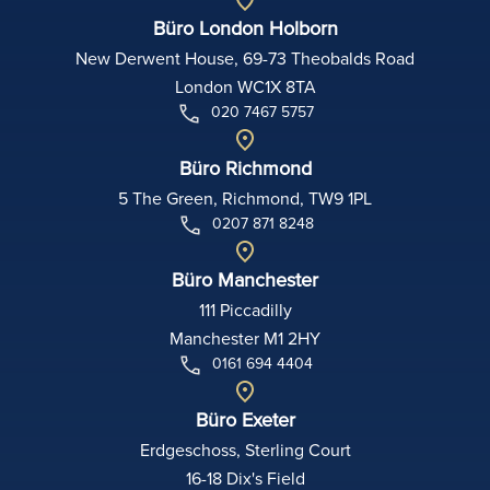
Büro London Holborn
New Derwent House, 69-73 Theobalds Road
London WC1X 8TA
020 7467 5757
Büro Richmond
5 The Green, Richmond, TW9 1PL
0207 871 8248
Büro Manchester
111 Piccadilly
Manchester M1 2HY
0161 694 4404
Büro Exeter
Erdgeschoss, Sterling Court
16-18 Dix's Field