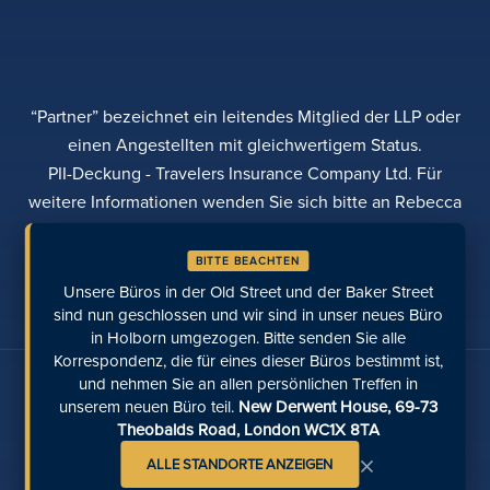
“Partner” bezeichnet ein leitendes Mitglied der LLP oder
einen Angestellten mit gleichwertigem Status.
PII-Deckung - Travelers Insurance Company Ltd. Für
weitere Informationen wenden Sie sich bitte an Rebecca
Roberts
BITTE BEACHTEN
DATENSCHUTZBESTIMMUNGEN
BEANSTANDUNGEN
TRANSPARENZ
DIVERSITÄT
Unsere Büros in der Old Street und der Baker Street
EINE ZAHLUNG LEISTEN
STANDORTE
ZULETZT AUFGERUFENE SEITEN
sind nun geschlossen und wir sind in unser neues Büro
in Holborn umgezogen. Bitte senden Sie alle
Korrespondenz, die für eines dieser Büros bestimmt ist,
Sprechen Sie mit uns über soziale Medien
und nehmen Sie an allen persönlichen Treffen in
unserem neuen Büro teil.
New Derwent House, 69-73
Theobalds Road, London WC1X 8TA
×
ALLE STANDORTE ANZEIGEN