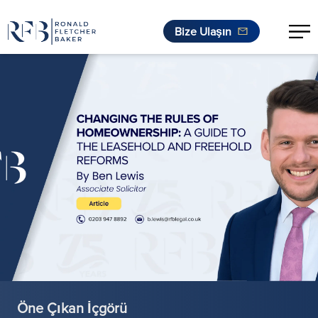
Bize Ulaşın
İçeriğe geç
Öne Çıkan İçgörü