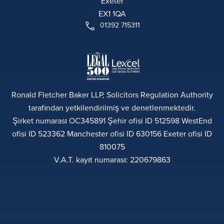
Exeter
EX1 1QA
01392 715311
Ronald Fletcher Baker LLP, Solicitors Regulation Authority
tarafından yetkilendirilmiş ve denetlenmektedir.
Şirket numarası OC345891 Şehir ofisi ID 512598 WestEnd
ofisi ID 523362 Manchester ofisi ID 630156 Exeter ofisi ID
810075
V.A.T. kayıt numarası: 220679863