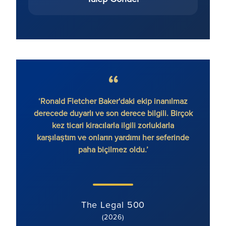
‘Ronald Fletcher Baker'daki ekip inanılmaz
‘Firma
derecede duyarlı ve son derece bilgili. Birçok
var. 
kez ticari kiracılarla ilgili zorluklarla
ek
karşılaştım ve onların yardımı her seferinde
paha biçilmez oldu.’
The Legal 500
(2026)