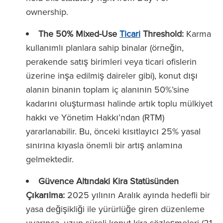
ownership.
The 50% Mixed-Use
Ticari
Threshold:
Karma
kullanımlı planlara sahip binalar (örneğin,
perakende satış birimleri veya ticari ofislerin
üzerine inşa edilmiş daireler gibi), konut dışı
alanın binanın toplam iç alanının 50%’sine
kadarını oluşturması halinde artık toplu mülkiyet
hakkı ve Yönetim Hakkı’ndan (RTM)
yararlanabilir. Bu, önceki kısıtlayıcı 25% yasal
sınırına kıyasla önemli bir artış anlamına
gelmektedir.
Güvence Altındaki Kira Statüsünden
Çıkarılma:
2025 yılının Aralık ayında hedefli bir
yasa değişikliği ile yürürlüğe giren düzenleme
uyarınca, uzun süreli konut kira sözleşmeleri (21