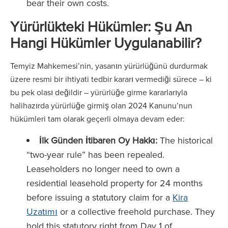
bear their own costs.
Yürürlükteki Hükümler: Şu An
Hangi Hükümler Uygulanabilir?
Temyiz Mahkemesi’nin, yasanın yürürlüğünü durdurmak
üzere resmi bir ihtiyati tedbir kararı vermediği sürece – ki
bu pek olası değildir – yürürlüğe girme kararlarıyla
halihazırda yürürlüğe girmiş olan 2024 Kanunu’nun
hükümleri tam olarak geçerli olmaya devam eder:
İlk Günden İtibaren Oy Hakkı:
The historical
“two-year rule” has been repealed.
Leaseholders no longer need to own a
residential leasehold property for 24 months
before issuing a statutory claim for a
Kira
Uzatımı
or a collective freehold purchase. They
hold this statutory right from Day 1 of