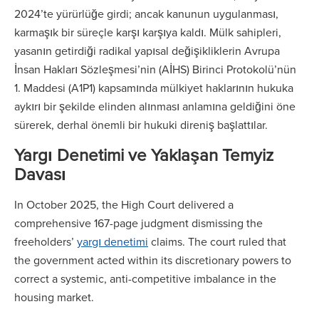
2024’te yürürlüğe girdi; ancak kanunun uygulanması,
karmaşık bir süreçle karşı karşıya kaldı. Mülk sahipleri,
yasanın getirdiği radikal yapısal değişikliklerin Avrupa
İnsan Hakları Sözleşmesi’nin (AİHS) Birinci Protokolü’nün
1. Maddesi (A1P1) kapsamında mülkiyet haklarının hukuka
aykırı bir şekilde elinden alınması anlamına geldiğini öne
sürerek, derhal önemli bir hukuki direniş başlattılar.
Yargı Denetimi ve Yaklaşan Temyiz
Davası
In October 2025, the High Court delivered a
comprehensive 167-page judgment dismissing the
freeholders’
yargı denetimi
claims. The court ruled that
the government acted within its discretionary powers to
correct a systemic, anti-competitive imbalance in the
housing market.