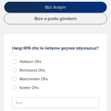
Bizi Arayın
Bize e-posta gönderin
Hangi RFB ofisi ile iletişime geçmek istiyorsunuz?
*
Holborn Ofis
Richmond Ofis
Manchester Ofis
Exeter Ofis
İ
s
i