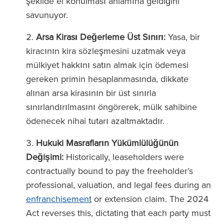
şekilde el konulması anlamına geldiğini
savunuyor.
Arsa Kirası Değerleme Üst Sınırı:
Yasa, bir
kiracının kira sözleşmesini uzatmak veya
mülkiyet hakkını satın almak için ödemesi
gereken primin hesaplanmasında, dikkate
alınan arsa kirasının bir üst sınırla
sınırlandırılmasını öngörerek, mülk sahibine
ödenecek nihai tutarı azaltmaktadır.
Hukuki Masrafların Yükümlülüğünün
Değişimi:
Historically, leaseholders were
contractually bound to pay the freeholder’s
professional, valuation, and legal fees during an
enfranchisement
or extension claim. The 2024
Act reverses this, dictating that each party must