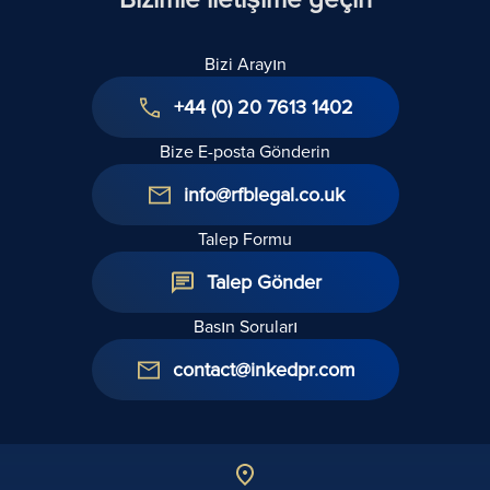
Feragat
K
Edilmesi
Bizi Arayın
Anlamına
Gelir mi?
+44 (0) 20 7613 1402
Bize E-posta Gönderin
info@rfblegal.co.uk
Talep Formu
Talep Gönder
Basın Soruları
contact@inkedpr.com