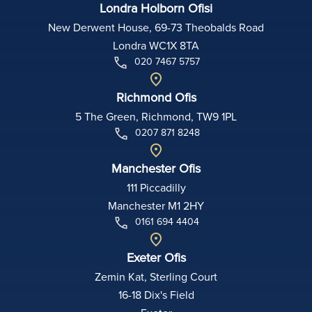
Londra Holborn Ofisi
New Derwent House, 69-73 Theobalds Road
Londra WC1X 8TA
020 7467 5757
Richmond Ofis
5 The Green, Richmond, TW9 1PL
0207 871 8248
Manchester Ofis
111 Piccadilly
Manchester M1 2HY
0161 694 4404
Exeter Ofis
Zemin Kat, Sterling Court
16-18 Dix's Field