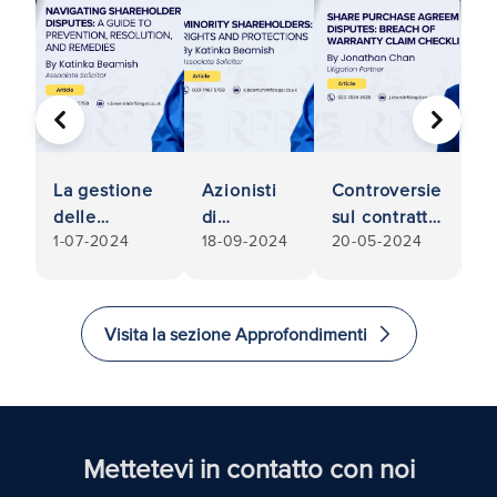
PRECEDENTE
AVANTI
La gestione
Azionisti
Controversie
Co
delle
di
sul contratto
su
1-07-2024
18-09-2024
20-05-2024
11
controversie
minoranza:
di acquisto
di
tra azionisti:
Diritti e
di azioni:
di
Una guida
tutele
Lista di
Co
per la
controllo per
re
Visita la sezione Approfondimenti
prevenzione,
la violazione
cl
la
della
ea
risoluzione e
garanzia
i rimedi
Mettetevi in contatto con noi