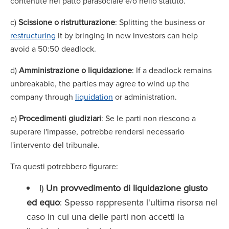
contenute nel patto parasociale e/o nello statuto.
c)
Scissione o ristrutturazione
: Splitting the business or
restructuring
it by bringing in new investors can help
avoid a 50:50 deadlock.
d)
Amministrazione o liquidazione
: If a deadlock remains
unbreakable, the parties may agree to wind up the
company through
liquidation
or administration.
e)
Procedimenti giudiziari
: Se le parti non riescono a
superare l'impasse, potrebbe rendersi necessario
l'intervento del tribunale.
Tra questi potrebbero figurare:
I)
Un provvedimento di liquidazione giusto
ed equo
: Spesso rappresenta l'ultima risorsa nel
caso in cui una delle parti non accetti la