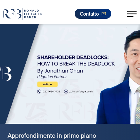
Contatto
.
Vai al contenuto
Approfondimento in primo piano