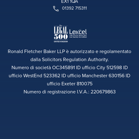
EX1 1QA
01392 715311
Ronald Fletcher Baker LLP è autorizzato e regolamentato
dalla Solicitors Regulation Authority.
Numero di società OC345891 ID ufficio City 512598 ID
ufficio WestEnd 523362 ID ufficio Manchester 630156 ID
ufficio Exeter 810075
Numero di registrazione I.V.A.: 220679863