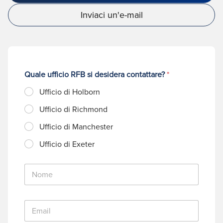
Inviaci un'e-mail
Quale ufficio RFB si desidera contattare?
*
Ufficio di Holborn
Ufficio di Richmond
Ufficio di Manchester
Ufficio di Exeter
N
o
m
e
E
*
m
a