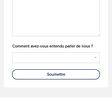
a
t
g
é
e
l
é
p
h
o
n
e
Comment avez-vous entendu parler de nous ?
Soumettre