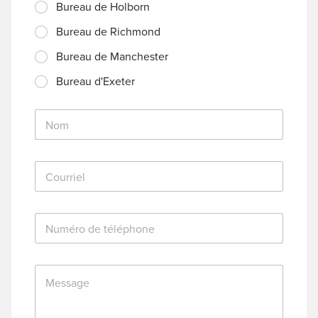
Bureau de Holborn
Bureau de Richmond
Bureau de Manchester
Bureau d'Exeter
N
o
m
*
C
o
u
r
N
r
u
i
m
e
é
l
M
r
*
e
o
s
d
s
e