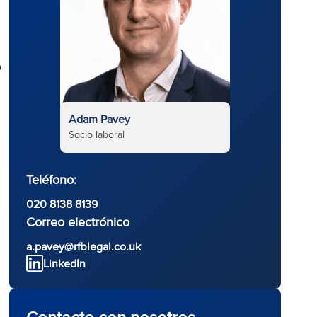
o
Adam Pavey
Socio laboral
Teléfono:
020 8138 8139
Correo electrónico
a.pavey@rfblegal.co.uk
LinkedIn
Contacte con nosotros