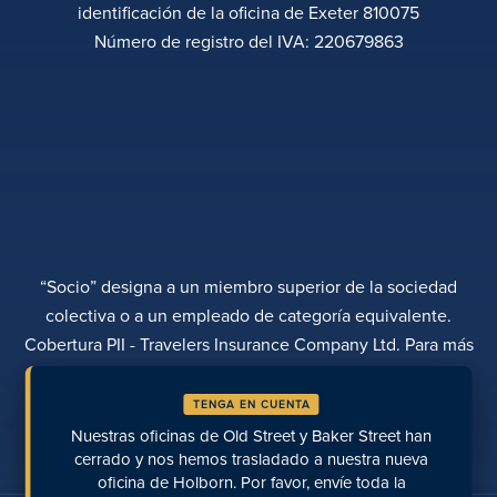
identificación de la oficina de Exeter 810075
Número de registro del IVA: 220679863
“Socio” designa a un miembro superior de la sociedad
colectiva o a un empleado de categoría equivalente.
Cobertura PII - Travelers Insurance Company Ltd. Para más
información, póngase en contacto con Rebecca Roberts
TENGA EN CUENTA
POLÍTICA DE PRIVACIDAD
QUEJAS
TRANSPARENCIA
DIVERSIDAD
Nuestras oficinas de Old Street y Baker Street han
REALIZAR UN PAGO
UBICACIONES
PÁGINAS RECIENTES
cerrado y nos hemos trasladado a nuestra nueva
oficina de Holborn. Por favor, envíe toda la