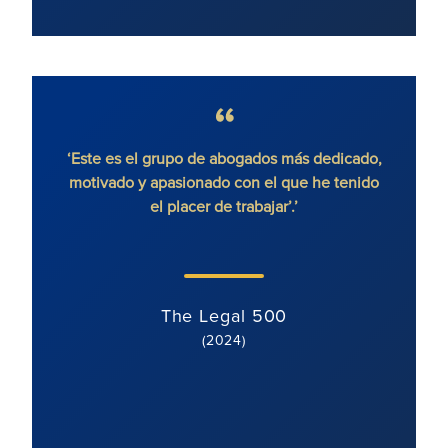
 sin
‘Este es el grupo de abogados más dedicado,
'Ron
motivado y apasionado con el que he tenido
litigi
el placer de trabajar’.’
y di
cl
The Legal 500
(2024)