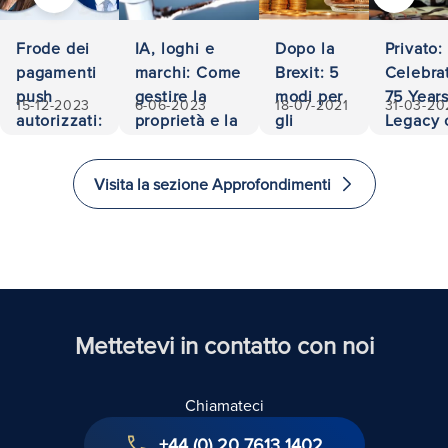
Frode dei
IA, loghi e
Dopo la
Privato:
pagamenti
marchi: Come
Brexit: 5
Celebra
push
gestire la
modi per
75 Years
15-12-2023
6-06-2023
18-07-2021
31-03-20
autorizzati:
proprietà e la
gli
Legacy 
500.000
responsabilità
investitori
Accessib
euro
di
and
Visita la sezione Approfondimenti
recuperati
investire
Excelle
e
in Law
immigrare
nel
Regno
Unito
Mettetevi in contatto con noi
Chiamateci
+44 (0) 20 7613 1402