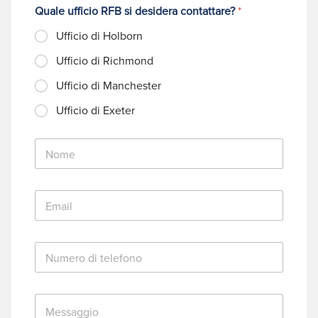
Quale ufficio RFB si desidera contattare?
*
Ufficio di Holborn
Ufficio di Richmond
Ufficio di Manchester
Ufficio di Exeter
N
o
m
e
E
*
m
a
i
N
l
u
*
m
e
M
r
e
o