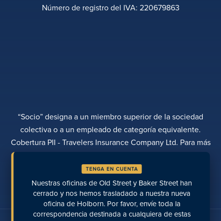
Número de registro del IVA: 220679863
“Socio” designa a un miembro superior de la sociedad
colectiva o a un empleado de categoría equivalente.
Cobertura PII - Travelers Insurance Company Ltd. Para más
información, póngase en contacto con Rebecca Roberts
TENGA EN CUENTA
POLÍTICA DE PRIVACIDAD
QUEJAS
TRANSPARENCIA
DIVERSIDAD
Nuestras oficinas de Old Street y Baker Street han
REALIZAR UN PAGO
UBICACIONES
PÁGINAS RECIENTES
cerrado y nos hemos trasladado a nuestra nueva
oficina de Holborn. Por favor, envíe toda la
correspondencia destinada a cualquiera de estas