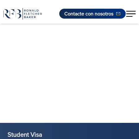
Contacte con nosotros
Saltar al contenido
Student Visa