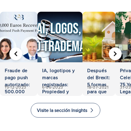
ANTERIOR
SIGUIE
Fraude de
IA, logotipos y
Después
Priv
pago push
marcas
del Brexit:
Cele
autorizado:
registradas:
5 formas
75 Ye
15-12-2023
6-06-2023
18-07-2021
31-0
500.000
Propiedad y
para que
Lega
euros
responsabilidad
los
Acces
recuperados
inversores
and
Visite la sección Insights
inviertan
Exce
e
in L
inmigren