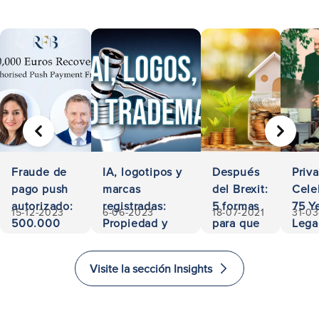
ANTERIOR
SIGUIE
Fraude de
IA, logotipos y
Después
Priv
pago push
marcas
del Brexit:
Cele
autorizado:
registradas:
5 formas
75 Ye
15-12-2023
6-06-2023
18-07-2021
31-0
500.000
Propiedad y
para que
Lega
euros
responsabilidad
los
Acces
recuperados
inversores
and
Visite la sección Insights
inviertan
Exce
e
in L
inmigren