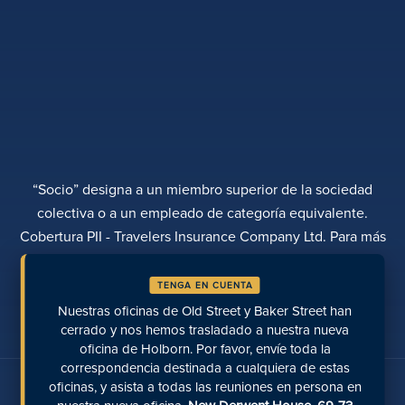
“Socio” designa a un miembro superior de la sociedad
colectiva o a un empleado de categoría equivalente.
Cobertura PII - Travelers Insurance Company Ltd. Para más
información, póngase en contacto con Rebecca Roberts
TENGA EN CUENTA
POLÍTICA DE PRIVACIDAD
QUEJAS
TRANSPARENCIA
DIVERSIDAD
Nuestras oficinas de Old Street y Baker Street han
REALIZAR UN PAGO
UBICACIONES
PÁGINAS RECIENTES
cerrado y nos hemos trasladado a nuestra nueva
oficina de Holborn. Por favor, envíe toda la
correspondencia destinada a cualquiera de estas
Hable con nosotros en las redes sociales
oficinas, y asista a todas las reuniones en persona en