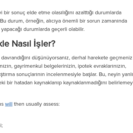
yi bir sonuç elde etme olasılığını azalttığı durumlarda
r. Bu durum, örneğin, alıcıya önemli bir sorun zamanında
 yapacağı durumlarda geçerli olabilir.
le Nasıl İşler?
ar davrandığını düşünüyorsanız, derhal harekete geçmeniz
nızın, gayrimenkul belgelerinizin, ipotek evraklarınızın,
aştırma sonuçlarının incelenmesiyle başlar. Bu, neyin yanl
sleki bir hatadan kaynaklanıp kaynaklanmadığını belirleme
ims
will
then usually assess:
i;