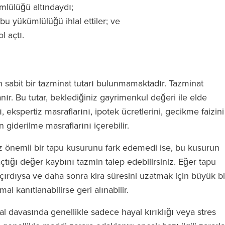
mlülüğü altındaydı;
bu yükümlülüğü ihlal ettiler; ve
l açtı.
yede olağanüstü
‘RFB, Magic Circle ücretlerini ta
n sabit bir tazminat tutarı bulunmamaktadır. Tazminat
'de bir avukata
etmeden Magic Circle hizmeti
lanır. Bu tutar, beklediğiniz gayrimenkul değeri ile elde
zde ekibin tüm
veriyor.’
, ekspertiz masraflarını, ipotek ücretlerini, gecikme faizini
steklediğini
giderilme masraflarını içerebilir.
sunuz.’
ız önemli bir tapu kusurunu fark edemedi ise, bu kusurun
çtığı değer kaybını tazmin talep edebilirsiniz. Eğer tapu
The Legal 500
ırdıysa ve daha sonra kira süresini uzatmak için büyük bi
(2024)
 kanıtlanabilirse geri alınabilir.
l 500
)
al davasında genellikle sadece hayal kırıklığı veya stres