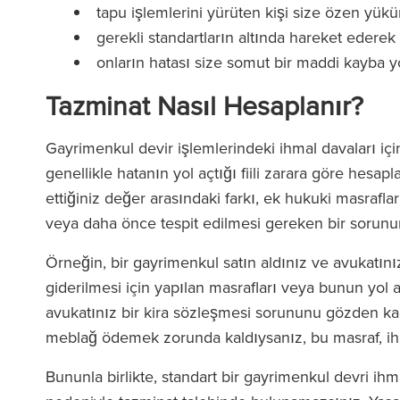
tapu işlemlerini yürüten kişi size özen yükü
gerekli standartların altında hareket ederek 
onların hatası size somut bir maddi kayba yo
Tazminat Nasıl Hesaplanır?
ld Fletcher Baker'daki ekip
‘Firmanın her sevi
Gayrimenkul devir işlemlerindeki ihmal davaları içi
maz derecede duyarlı ve son
avukatları var. RFB
genellikle hatanın yol açtığı fiili zarara göre hesap
ce bilgili. Birçok kez ticari
talimat verdiğini
ettiğiniz değer arasındaki farkı, ek hukuki masrafları
racılarla ilgili zorluklarla
gücüyle sizi de
veya daha önce tespit edilmesi gereken bir sorunun 
aştım ve onların yardımı her
hissediyor
Örneğin, bir gayrimenkul satın aldınız ve avukatın
rinde paha biçilmez oldu.’
giderilmesi için yapılan masrafları veya bunun yol a
avukatınız bir kira sözleşmesi sorununu gözden kaç
meblağ ödemek zorunda kaldıysanız, bu masraf, ihmal
The Lega
(2025
The Legal 500
Bununla birlikte, standart bir gayrimenkul devri ihm
(2026)