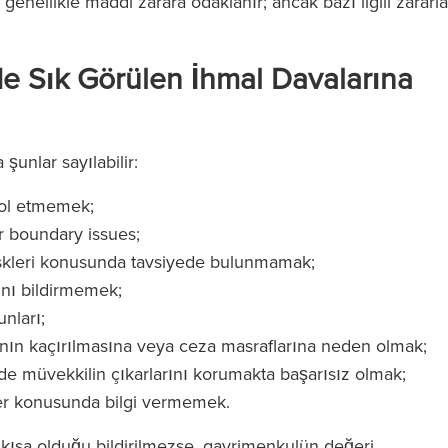
enellikle maddi zarara odaklanır; ancak bazı ilgili zararla
de Sık Görülen İhmal Davalarına
şunlar sayılabilir:
rol etmemek;
r boundary issues;
 riskleri konusunda tavsiyede bulunmamak;
ını bildirmemek;
nları;
nın kaçırılmasına veya ceza masraflarına neden olmak;
de müvekkilin çıkarlarını korumakta başarısız olmak;
ler konusunda bilgi vermemek.
n kısa olduğu bildirilmezse, gayrimenkulün değeri