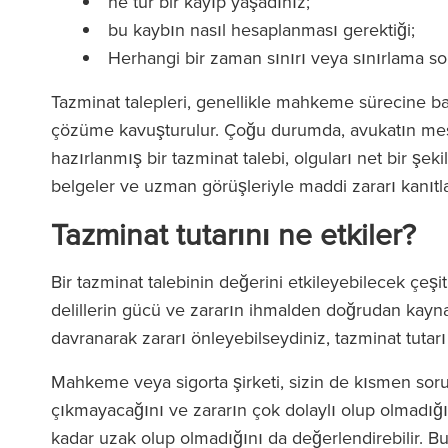
ne tür bir kayıp yaşadınız;
bu kaybın nasıl hesaplanması gerektiği;
Herhangi bir zaman sınırı veya sınırlama s
Tazminat talepleri, genellikle mahkeme sürecine 
çözüme kavuşturulur. Çoğu durumda, avukatın meslek
hazırlanmış bir tazminat talebi, olguları net bir şek
belgeler ve uzman görüşleriyle maddi zararı kanıtla
Tazminat tutarını ne etkiler?
Bir tazminat talebinin değerini etkileyebilecek çeşitl
delillerin gücü ve zararın ihmalden doğrudan kayn
davranarak zararı önleyebilseydiniz, tazminat tutarı 
Mahkeme veya sigorta şirketi, sizin de kısmen sor
çıkmayacağını ve zararın çok dolaylı olup olmadığı
kadar uzak olup olmadığını da değerlendirebilir. B