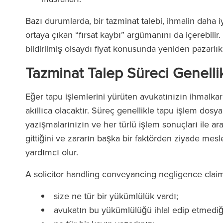
Bazı durumlarda, bir tazminat talebi, ihmalin daha i
ortaya çıkan “fırsat kaybı” argümanını da içerebili
bildirilmiş olsaydı fiyat konusunda yeniden pazarlık
Tazminat Talep Süreci Genellik
Eğer tapu işlemlerini yürüten avukatınızın ihmalk
akıllıca olacaktır. Süreç genellikle tapu işlem dosya
yazışmalarınızın ve her türlü işlem sonuçları ile ar
gittiğini ve zararın başka bir faktörden ziyade me
yardımcı olur.
A solicitor handling conveyancing negligence cla
size ne tür bir yükümlülük vardı;
avukatın bu yükümlülüğü ihlal edip etmediğ