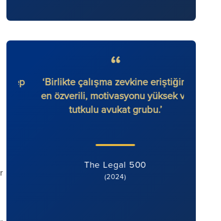
lep
‘Birlikte çalışma zevkine eriştiğim
'Rona
en özverili, motivasyonu yüksek ve
odak
tutkulu avukat grubu.’
kara
hizmet
iyi mo
v
The Legal 500
r
(2024)