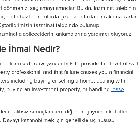
 dönmenizi sağlamayı amaçlar. Bu da, tazminat talebinin
adar, hatta bazı durumlarda çok daha fazla bir rakama kadar
üşterilerimizin tazminat talebinde bulunup
zminat alabileceklerini anlamalarına yardımcı oluyoruz.
de İhmal Nedir?
r licensed conveyancer fails to provide the level of skill
ty professional, and that failure causes you a financial
tters including buying or selling a home, dealing with
ity, buying an investment property, or handling
lease
ce talihsiz sonuçlar iken, diğerleri gayrimenkul alım
ır. Davayı kazanabilmek için genellikle üç hususu