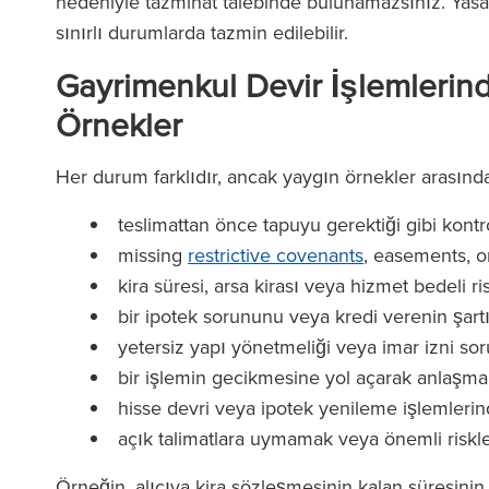
nedeniyle tazminat talebinde bulunamazsınız. Yasa g
sınırlı durumlarda tazmin edilebilir.
Gayrimenkul Devir İşlemlerin
Örnekler
Her durum farklıdır, ancak yaygın örnekler arasında 
teslimattan önce tapuyu gerektiği gibi kont
missing
restrictive covenants
, easements, o
kira süresi, arsa kirası veya hizmet bedeli
bir ipotek sorununu veya kredi verenin şart
yetersiz yapı yönetmeliği veya imar izni soru
bir işlemin gecikmesine yol açarak anlaşma
hisse devri veya ipotek yenileme işlemlerin
açık talimatlara uymamak veya önemli risk
Örneğin, alıcıya kira sözleşmesinin kalan süresini