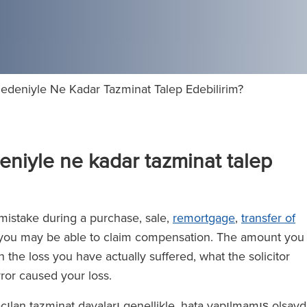
Nedeniyle Ne Kadar Tazminat Talep Edebilirim?
eniyle ne kadar tazminat talep
mistake during a purchase, sale,
remortgage
,
transfer of
n, you may be able to claim compensation. The amount you
he loss you have actually suffered, what the solicitor
ror caused your loss.
ılan tazminat davaları genellikle, hata yapılmamış olsayd