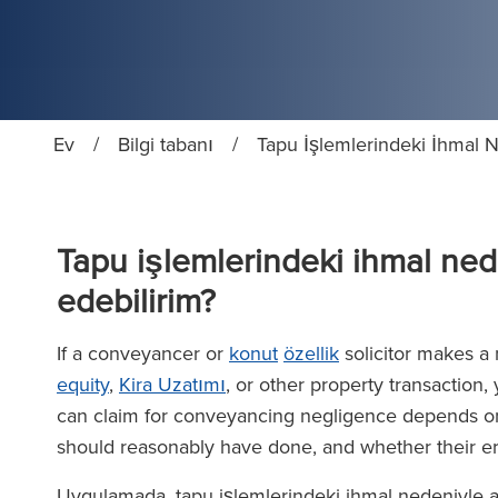
Ev
/
Bilgi tabanı
/
Tapu İşlemlerindeki İhmal 
Tapu işlemlerindeki ihmal ned
edebilirim?
If a conveyancer or
konut
özellik
solicitor makes a 
equity
,
Kira Uzatımı
, or other property transactio
can claim for conveyancing negligence depends on t
should reasonably have done, and whether their er
Uygulamada, tapu işlemlerindeki ihmal nedeniyle aç