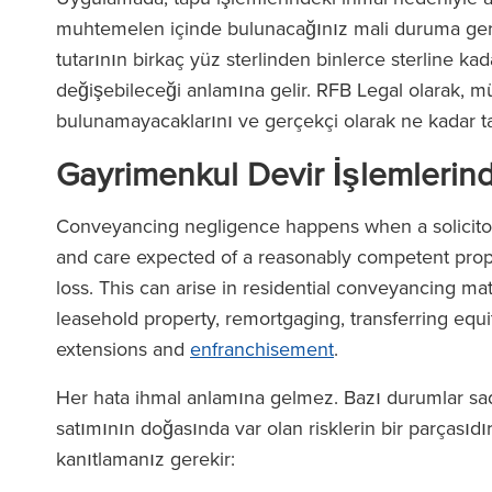
muhtemelen içinde bulunacağınız mali duruma geri
tutarının birkaç yüz sterlinden binlerce sterline k
değişebileceği anlamına gelir. RFB Legal olarak, m
bulunamayacaklarını ve gerçekçi olarak ne kadar ta
Gayrimenkul Devir İşlemlerin
Conveyancing negligence happens when a solicitor o
and care expected of a reasonably competent proper
loss. This can arise in residential conveyancing ma
leasehold property, remortgaging, transferring equ
extensions and
enfranchisement
.
Her hata ihmal anlamına gelmez. Bazı durumlar sade
satımının doğasında var olan risklerin bir parçasıd
kanıtlamanız gerekir: