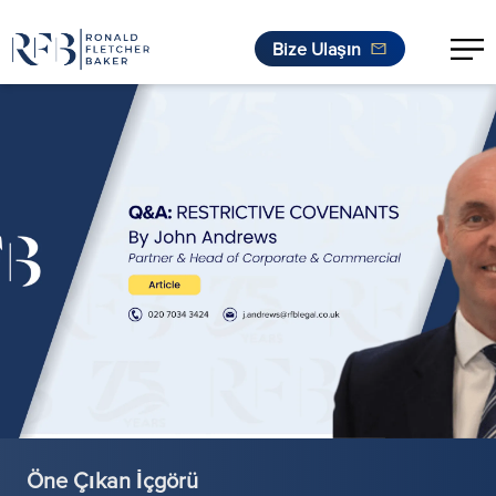
Bize Ulaşın
İçeriğe geç
Öne Çıkan İçgörü