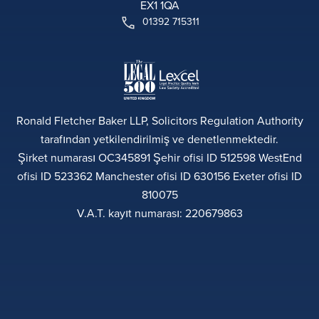
EX1 1QA
01392 715311
Ronald Fletcher Baker LLP, Solicitors Regulation Authority
tarafından yetkilendirilmiş ve denetlenmektedir.
Şirket numarası OC345891 Şehir ofisi ID 512598 WestEnd
ofisi ID 523362 Manchester ofisi ID 630156 Exeter ofisi ID
810075
V.A.T. kayıt numarası: 220679863