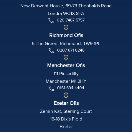
New Derwent House, 69-73 Theobalds Road
Londra WC1X 8TA
020 7467 5757
Richmond Ofis
5 The Green, Richmond, TW9 1PL
0207 871 8248
Manchester Ofis
111 Piccadilly
Manchester M1 2HY
0161 694 4404
Exeter Ofis
Zemin Kat, Sterling Court
16-18 Dix's Field
Exeter