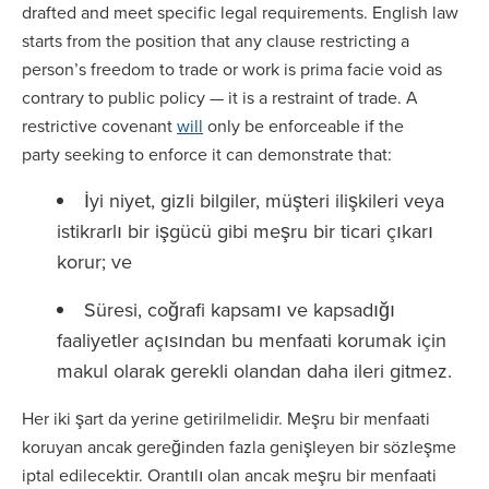
drafted and meet specific legal requirements. English law
starts from the position that any clause restricting a
person’s freedom to trade or work is prima facie void as
contrary to public policy — it is a restraint of trade. A
restrictive covenant
will
only be enforceable if the
party seeking to enforce it can demonstrate that:
İyi niyet, gizli bilgiler, müşteri ilişkileri veya
istikrarlı bir işgücü gibi meşru bir ticari çıkarı
korur; ve
Süresi, coğrafi kapsamı ve kapsadığı
faaliyetler açısından bu menfaati korumak için
makul olarak gerekli olandan daha ileri gitmez.
Her iki şart da yerine getirilmelidir. Meşru bir menfaati
koruyan ancak gereğinden fazla genişleyen bir sözleşme
iptal edilecektir. Orantılı olan ancak meşru bir menfaati