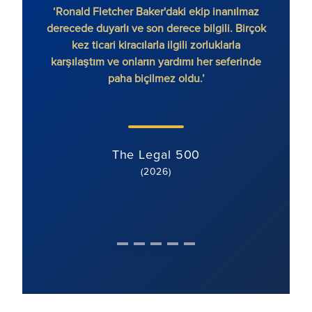
‘Ronald Fletcher Baker'daki ekip inanılmaz
‘Firma
derecede duyarlı ve son derece bilgili. Birçok
var. 
kez ticari kiracılarla ilgili zorluklarla
ek
karşılaştım ve onların yardımı her seferinde
paha biçilmez oldu.’
The Legal 500
(2026)