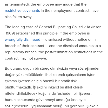
as terminated), the employee may argue that the
restrictive covenants
in their employment contract have
also fallen away.
The leading case of General Billposting Co Ltd v Atkinson
[1909] established this principle. If the employee is
wrongfully dismissed
— dismissed without notice or in
breach of their contract — and the dismissal amounts to a
repudiatory breach, the post-termination restrictions in the
contract may not survive.
Bu durum, uygun bir süreç olmaksızın veya sözleşmeden
doğan yükümlülüklerini ihlal ederek çalışanlarını işten
çıkaran işverenler için önemli bir pratik risk
oluşturmaktadır. İş akdini inkarcı bir ihlal olarak
nitelendirilebilecek koşullarda fesheden bir işveren,
bunun sonucunda güvenmeyi umduğu kısıtlayıcı
sözleşmelerin uygulanamaz olduğunu görebilir. İş akdini