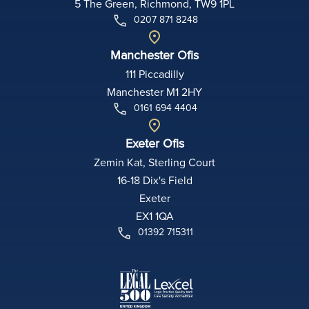
5 The Green, Richmond, TW9 1PL
0207 871 8248
Manchester Ofis
111 Piccadilly
Manchester M1 2HY
0161 694 4404
Exeter Ofis
Zemin Kat, Sterling Court
16-18 Dix's Field
Exeter
EX1 1QA
01392 715311