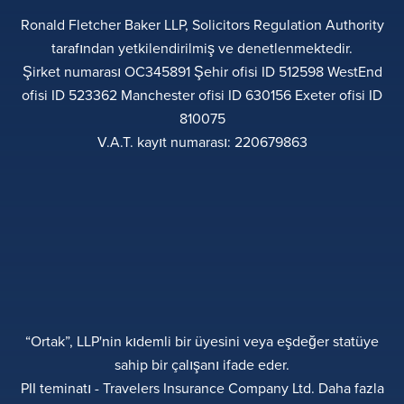
Ronald Fletcher Baker LLP, Solicitors Regulation Authority
tarafından yetkilendirilmiş ve denetlenmektedir.
Şirket numarası OC345891 Şehir ofisi ID 512598 WestEnd
ofisi ID 523362 Manchester ofisi ID 630156 Exeter ofisi ID
810075
V.A.T. kayıt numarası: 220679863
“Ortak”, LLP'nin kıdemli bir üyesini veya eşdeğer statüye
sahip bir çalışanı ifade eder.
PII teminatı - Travelers Insurance Company Ltd. Daha fazla