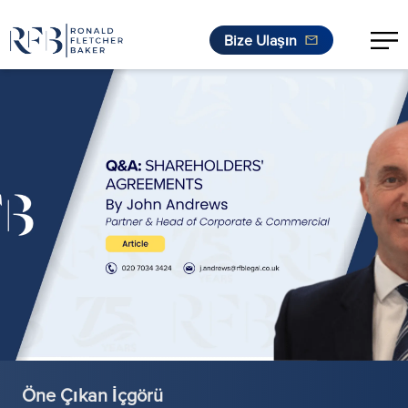
Bize Ulaşın
İçeriğe geç
Öne Çıkan İçgörü