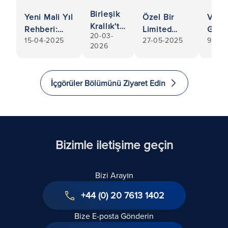
Birleşik
Yeni Mali Yıl
Özel Bir
Veri
Krallık'ta
Rehberi:
Limited
Günc
20-03-
KOBİ
15-04-2025
27-05-2025
9-07-
İşletmenizin
Şirketteki
ve İş
2026
İşletmesi
Yasal
Hisselerinizi
için 
Satın
Belgelerinin
Satmaya
Husu
Alma
Güncel
Hazırlanma
İçgörüler Bölümünü Ziyaret Edin
Rehberi
Olmasını
Rehberi,
Sağlayın
Özellikle
Hisse
Satmayı
Düşünürken
Bizimle iletişime geçin
Bizi Arayın
+44 (0) 20 7613 1402
Bize E-posta Gönderin