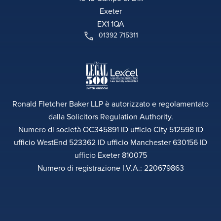
Exeter
EX1 1QA
01392 715311
Ronald Fletcher Baker LLP è autorizzato e regolamentato
dalla Solicitors Regulation Authority.
Numero di società OC345891 ID ufficio City 512598 ID
ufficio WestEnd 523362 ID ufficio Manchester 630156 ID
ufficio Exeter 810075
Numero di registrazione I.V.A.: 220679863