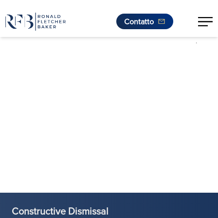
Contatto
.
Vai al contenuto
Constructive Dismissal