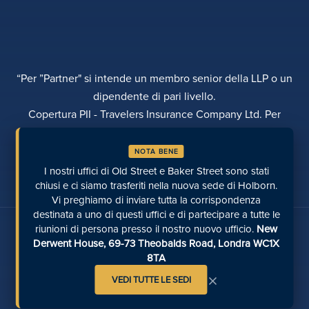
“Per ”Partner" si intende un membro senior della LLP o un
dipendente di pari livello.
Copertura PII - Travelers Insurance Company Ltd. Per
ulteriori dettagli si prega di contattare Rebecca Roberts
NOTA BENE
INFORMATIVA SULLA PRIVACY
RECLAMI
TRASPARENZA
DIVERSITÀ
I nostri uffici di Old Street e Baker Street sono stati
EFFETTUARE UN PAGAMENTO
LUOGHI
PAGINE RECENTI
chiusi e ci siamo trasferiti nella nuova sede di Holborn.
Vi preghiamo di inviare tutta la corrispondenza
destinata a uno di questi uffici e di partecipare a tutte le
Parlate con noi sui social media
riunioni di persona presso il nostro nuovo ufficio.
New
Derwent House, 69-73 Theobalds Road, Londra WC1X
8TA
×
VEDI TUTTE LE SEDI