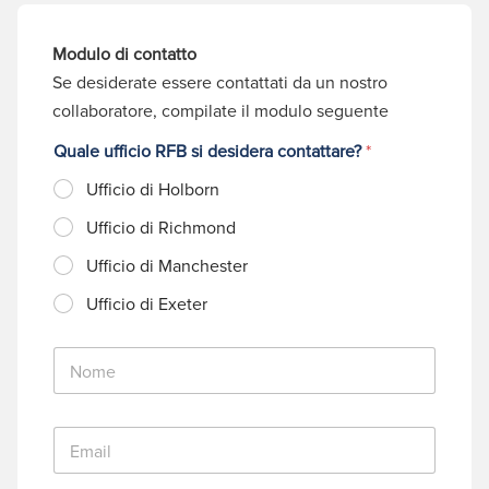
Modulo di contatto
Se desiderate essere contattati da un nostro
collaboratore, compilate il modulo seguente
Quale ufficio RFB si desidera contattare?
*
Ufficio di Holborn
Ufficio di Richmond
Ufficio di Manchester
Ufficio di Exeter
N
o
m
e
E
*
m
a